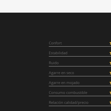
Confort
Estabilidad
Ruido
Agarre en seco
Agarre en mojado
Consumo combustible
Relación calidad/precio