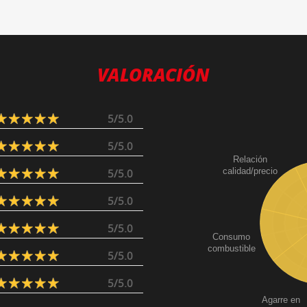
VALORACIÓN
5/5.0
5/5.0
Relación
calidad/precio
5/5.0
5/5.0
5/5.0
Consumo
combustible
5/5.0
5/5.0
Agarre en