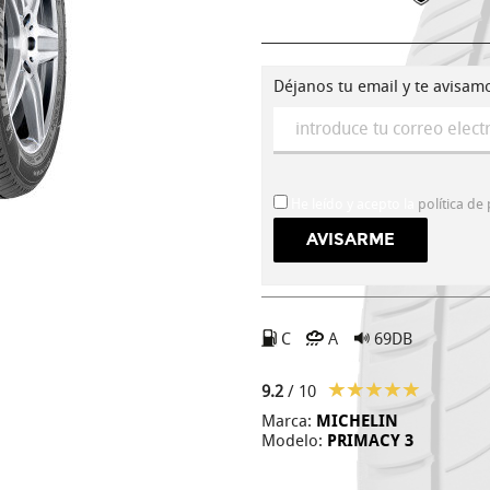
Déjanos tu email y te avisam
He leído y acepto la
política de
C
A
69DB
9.2
/ 10
Marca:
MICHELIN
Modelo:
PRIMACY 3