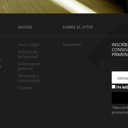
AVISOS
SOBRE EL SITIO
Aviso Legal
Mapaweb
INSCRÍB
CONSIG
Política de
PRIMER
privacidad
es
Información
d
general
Términos y
intro
condiciones
He leíd
Cookies
*descuent
promocio