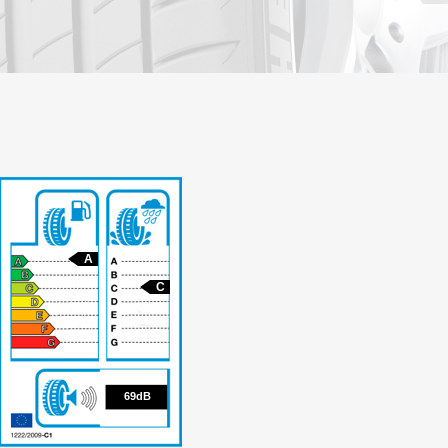
A
C
69
69dB