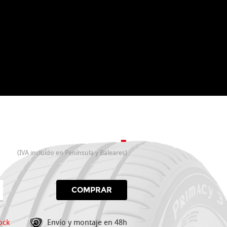
-
(IVA incluído en Península y Baleares)
COMPRAR
ock
Envío y montaje en 48h