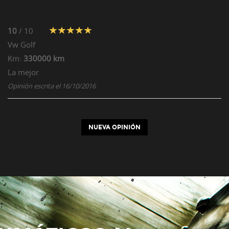
10
/ 10
Vw
Golf
Km:
330000 km
La mejor
Opinión escrita el 16/10/2016
NUEVA OPINIÓN