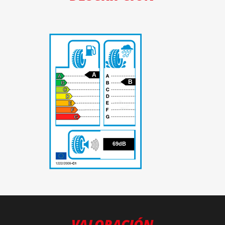
A
B
69
69dB
VALORACIÓN