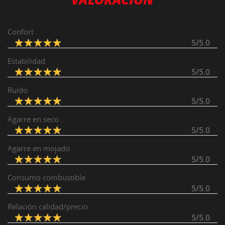
Confort
5/5.0
Estabilidad
5/5.0
Ruido
5/5.0
Agarre en seco
5/5.0
Agarre en mojado
5/5.0
Consumo combustible
5/5.0
Relación calidad/precio
5/5.0