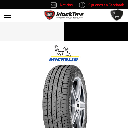
Noticias
Síguenos en Facebook
info@blacktire.es
914 353 309
Atención al cliente: L/V 9:00-14:00 y 15:00-19:00