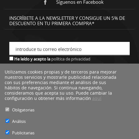
Síguenos en Facebook
INSCRÍBETE A LA NEWSLETTER Y CONSIGUE UN 5% DE
DESCUENTO EN TU PRIMERA COMPRA*
introduce tu correo electrónico
He leído y acepto la
política de privacidad
Utilizamos cookies propias y de terceros para mejorar
nuestros servicios y mostrarle publicidad relacionada
*descuento no acumulable a otras ofertas o promociones.
con sus preferencias mediante el análisis de sus
hábitos de navegación. Si continua navegando,
consideramos que acepta su uso. Puede cambiar la
configuración u obtener más información
aquí
Obligatorias
Análisis
Publicitarias