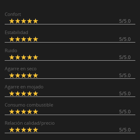
Confort
5/5.0
Estabilidad
5/5.0
Ruido
5/5.0
Agarre en seco
5/5.0
Agarre en mojado
5/5.0
Consumo combustible
5/5.0
Relación calidad/precio
5/5.0