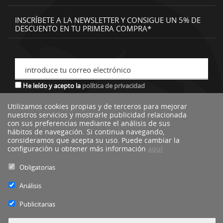
INSCRÍBETE A LA NEWSLETTER Y CONSIGUE UN 5% DE
DESCUENTO EN TU PRIMERA COMPRA*
introduce tu correo electrónico
He leído y acepto la
política de privacidad
Utilizamos cookies propias y de terceros para mejorar
nuestros servicios y mostrarle publicidad relacionada
*descuento no acumulable a otras ofertas o promociones.
con sus preferencias mediante el análisis de sus
hábitos de navegación. Si continua navegando,
consideramos que acepta su uso. Puede cambiar la
configuración u obtener más información
aquí
Obligatorias
Análisis
Publicitarias