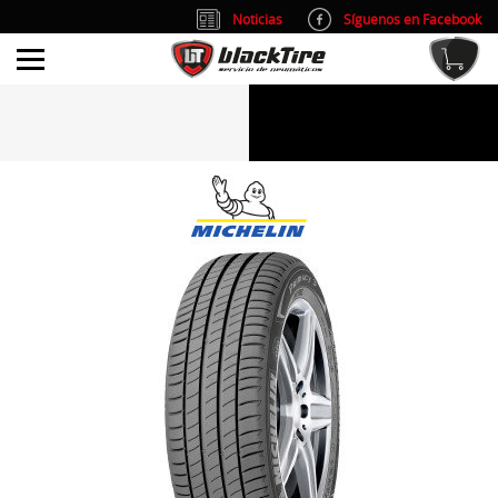
Noticias
Síguenos en Facebook
info@blacktire.es
914 353 309
Atención al cliente: L/V 9:00-14:00 y 15:00-19:00