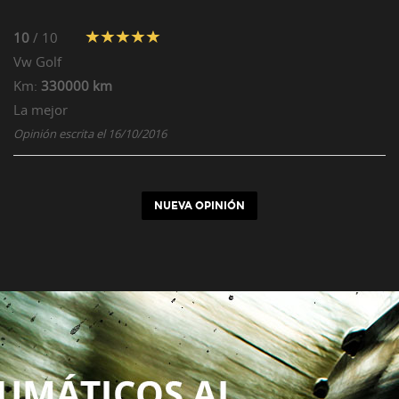
10
/ 10
Vw
Golf
Km:
330000 km
La mejor
Opinión escrita el 16/10/2016
NUEVA OPINIÓN