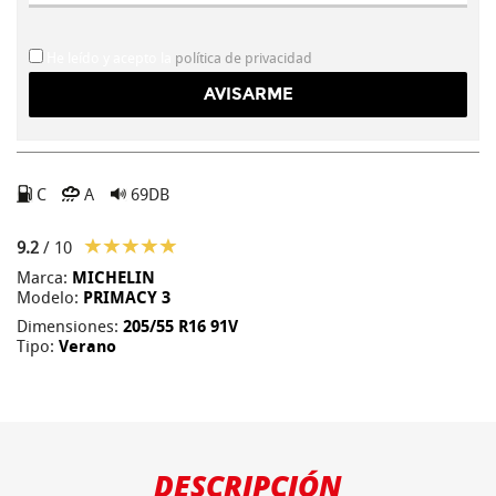
He leído y acepto la
política de privacidad
C
A
69DB
9.2
/ 10
Marca:
MICHELIN
Modelo:
PRIMACY 3
Dimensiones:
205/55 R16 91V
Tipo:
Verano
DESCRIPCIÓN