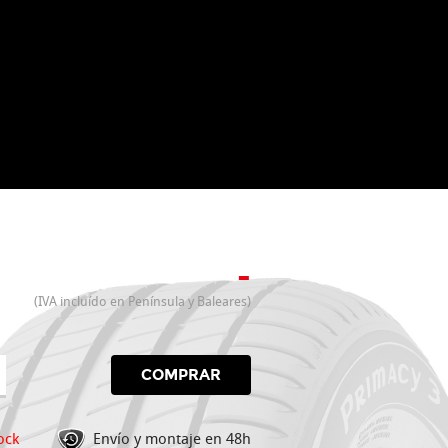
-
(IVA incluído en Península y Baleares)
COMPRAR
ock
Envío y montaje en 48h