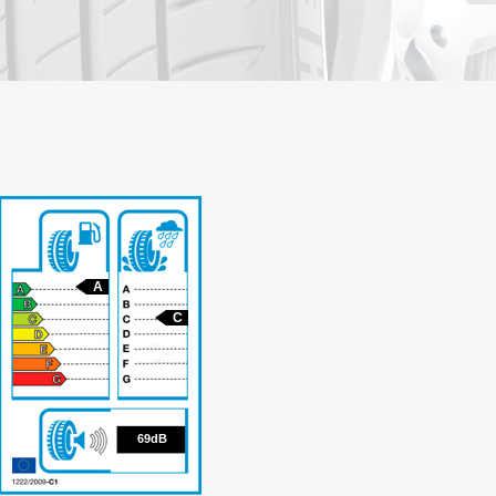
A
C
69
69dB