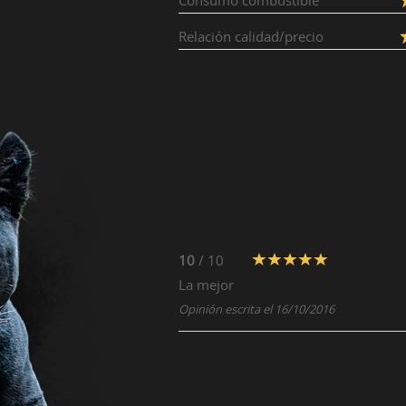
Consumo combustible
Relación calidad/precio
10
/ 10
La mejor
Opinión escrita el 16/10/2016