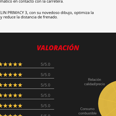
mático en contacto con la carretera.
LIN PRIMACY 3, con su novedoso dibujo, optimiza la
y reduce la distancia de frenado.
VALORACIÓN
5/5.0
5/5.0
Relación
calidad/precio
5/5.0
5/5.0
5/5.0
Consumo
combustible