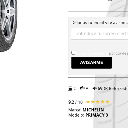
Déjanos tu email y te avisam
He leído y acepto la
política de
C
A
69DB
Reforzad
9.2
/ 10
Marca:
MICHELIN
Modelo:
PRIMACY 3