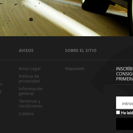
AVISOS
SOBRE EL SITIO
Aviso Legal
Mapaweb
INSCRÍB
CONSIG
Política de
PRIMER
privacidad
es
Información
d
general
Términos y
intro
condiciones
He leíd
Cookies