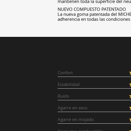
mantienen toda la superficie del neu
NUEVO COMPUESTO PATENTADO
La nueva goma patentada del MICHE
adherencia en todas las condiciones 
Confort
Estabilidad
Ruido
Agarre en seco
Agarre en mojado