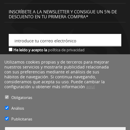
INSCRÍBETE A LA NEWSLETTER Y CONSIGUE UN 5% DE
DESCUENTO EN TU PRIMERA COMPRA*
introduce tu correo electrónico
He leído y acepto la
política de privacidad
Utilizamos cookies propias y de terceros para mejorar
nuestros servicios y mostrarle publicidad relacionada
*descuento no acumulable a otras ofertas o promociones.
con sus preferencias mediante el análisis de sus
hábitos de navegación. Si continua navegando,
consideramos que acepta su uso. Puede cambiar la
configuración u obtener más información
aquí
Obligatorias
Análisis
Publicitarias