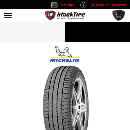
Noticias
Síguenos en Facebook
info@blacktire.es
914 353 309
Atención al cliente: L/V 9:00-14:00 y 15:00-19:00