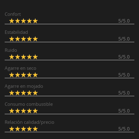
Confort
5/5.0
Estabilidad
5/5.0
Ruido
5/5.0
Agarre en seco
5/5.0
Agarre en mojado
5/5.0
Consumo combustible
5/5.0
Relación calidad/precio
5/5.0