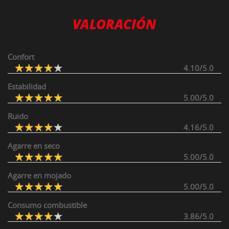
VALORACIÓN
Confort
4.10/5.0
Estabilidad
5.00/5.0
Ruido
4.16/5.0
Agarre en seco
5.00/5.0
Agarre en mojado
5.00/5.0
Consumo combustible
3.86/5.0