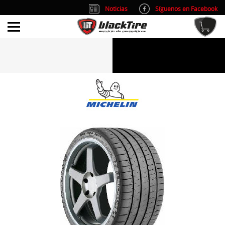
Noticias
Síguenos en Facebook
info@blacktire.es
914 353 309
Atención al cliente: L/V 9:00-14:00 y 15:00-19:00