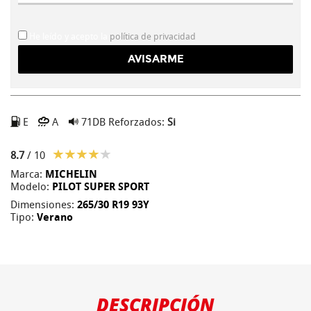
He leído y acepto la
política de privacidad
E
A
71DB
Reforzados:
Si
8.7
/ 10
Marca:
MICHELIN
Modelo:
PILOT SUPER SPORT
Dimensiones:
265/30 R19 93Y
Tipo:
Verano
DESCRIPCIÓN