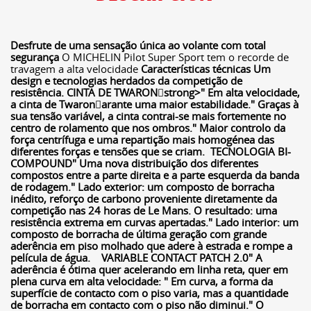
Desfrute de uma sensação única ao volante com total
segurança
O MICHELIN Pilot Super Sport tem o recorde de
travagem a alta velocidade
Características técnicas
Um
design e tecnologias herdados da competição de
resistência.
CINTA DE TWARONstrong>" Em alta velocidade,
a cinta de Twaronarante uma maior estabilidade." Graças à
sua tensão variável, a cinta contrai-se mais fortemente no
centro de rolamento que nos ombros." Maior controlo da
força centrífuga e uma repartição mais homogénea das
diferentes forças e tensões que se criam.
TECNOLOGIA BI-
COMPOUND
" Uma nova distribuição dos diferentes
compostos entre a parte direita e a parte esquerda da banda
de rodagem." Lado exterior: um composto de borracha
inédito, reforço de carbono proveniente diretamente da
competição nas 24 horas de Le Mans. O resultado: uma
resistência extrema em curvas apertadas." Lado interior: um
composto de borracha de última geração com grande
aderência em piso molhado que adere à estrada e rompe a
película de água.
VARIABLE CONTACT PATCH 2.0
" A
aderência é ótima quer acelerando em linha reta, quer em
plena curva em alta velocidade: " Em curva, a forma da
superfície de contacto com o piso varia, mas a quantidade
de borracha em contacto com o piso não diminui." O