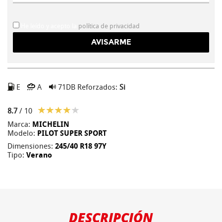
He leído y acepto la
política de privacidad
E
A
71DB
Reforzados:
Si
8.7
/ 10
Marca:
MICHELIN
Modelo:
PILOT SUPER SPORT
Dimensiones:
245/40 R18 97Y
Tipo:
Verano
DESCRIPCIÓN