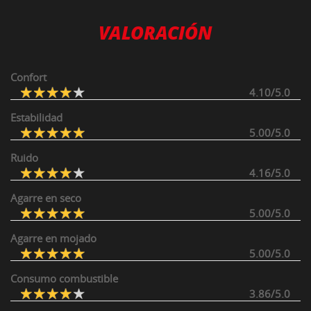
VALORACIÓN
Confort
4.10/5.0
Estabilidad
5.00/5.0
Ruido
4.16/5.0
Agarre en seco
5.00/5.0
Agarre en mojado
5.00/5.0
Consumo combustible
3.86/5.0