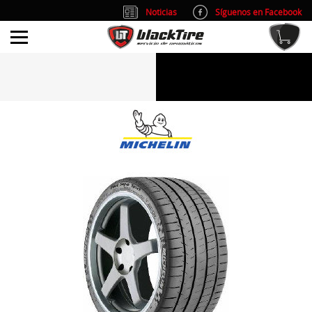
Noticias
Síguenos en Facebook
info@blacktire.es
914 353 309
Atención al cliente: L/V 9:00-14:00 y 15:00-19:00