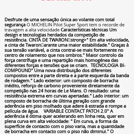
Desfrute de uma sensação única ao volante com total
segurança
O MICHELIN Pilot Super Sport tem o recorde de
travagem a alta velocidade
Características técnicas
Um
design e tecnologias herdados da competição de
resistência.
CINTA DE TWARONstrong>" Em alta velocidade,
a cinta de Twaronarante uma maior estabilidade." Graças à
sua tensão variável, a cinta contrai-se mais fortemente no
centro de rolamento que nos ombros." Maior controlo da
força centrífuga e uma repartição mais homogénea das
diferentes forças e tensões que se criam.
TECNOLOGIA BI-
COMPOUND
" Uma nova distribuição dos diferentes
compostos entre a parte direita e a parte esquerda da banda
de rodagem." Lado exterior: um composto de borracha
inédito, reforço de carbono proveniente diretamente da
competição nas 24 horas de Le Mans. O resultado: uma
resistência extrema em curvas apertadas." Lado interior: um
composto de borracha de última geração com grande
aderência em piso molhado que adere à estrada e rompe a
película de água.
VARIABLE CONTACT PATCH 2.0
" A
aderência é ótima quer acelerando em linha reta, quer em
plena curva em alta velocidade: " Em curva, a forma da
superfície de contacto com o piso varia, mas a quantidade
de borracha em contacto com o piso não diminui." O