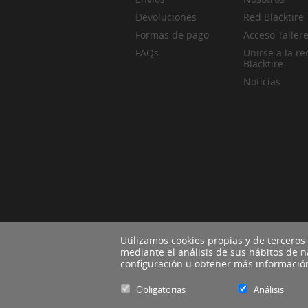
Devoluciones
Red Blacktire
Formas de pago
Acceso Taller
FAQs
Unirse a la re
Blacktire
Noticias
Utilizamos cookies propias y de terceros
mediante el análisis de sus hábitos de 
configuración u obtener más informaci
Obligatorias
Análisis