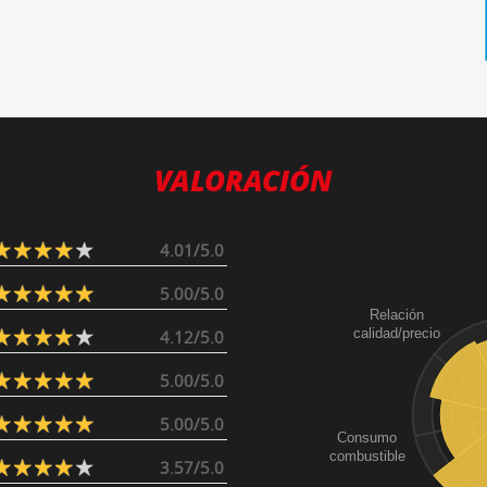
VALORACIÓN
4.01/5.0
5.00/5.0
Relación
calidad/precio
4.12/5.0
5.00/5.0
5.00/5.0
Consumo
combustible
3.57/5.0