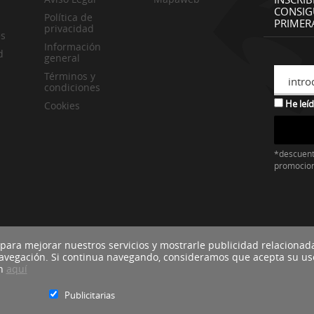
CONSIG
Política de
PRIMER
privacidad
es
Información
d
general
Términos y
intro
condiciones
He leíd
Cookies
*descuent
promocio
 para mejorar nuestros servicios y mostrarle publicidad relacionad
navegación. Si continua navegando, consideramos que acepta su us
ón
aquí
Publicitarias
Blacktire Co