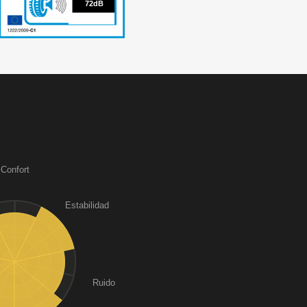
72
72dB
Confort
Estabilidad
Ruido