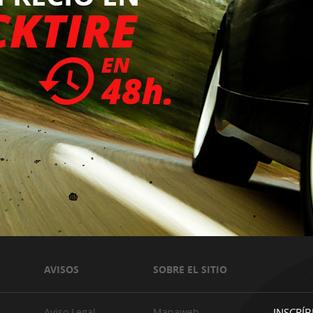
AVISOS
SOBRE EL SITIO
Aviso Legal
Mapaweb
INSCRÍB