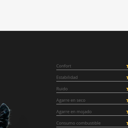
Confort
Estabilidad
Ruido
Agarre en seco
Agarre en mojado
Consumo combustible