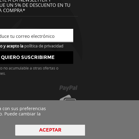
UE UN 5% DE DESCUENTO EN TU
A COMPRA*
duce tu correo electrónico
o y acepto la
política de privacidad
o no acumulable a otras ofertas o
nes.
a con sus preferencias
o. Puede cambiar la
ACEPTAR
pyright 2016 - Todos los derechos reservados by
nts