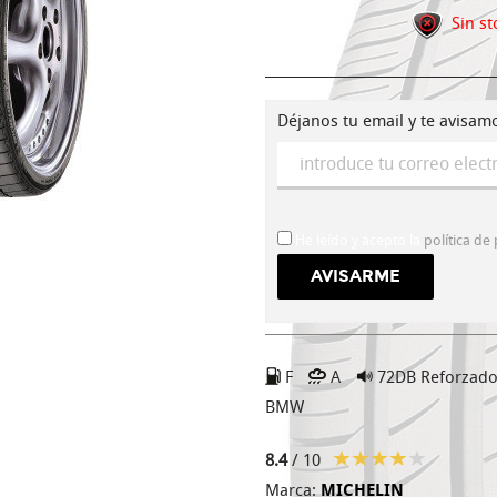
Sin st
Déjanos tu email y te avisam
He leído y acepto la
política de
F
A
72DB
Reforzad
BMW
8.4
/ 10
Marca:
MICHELIN