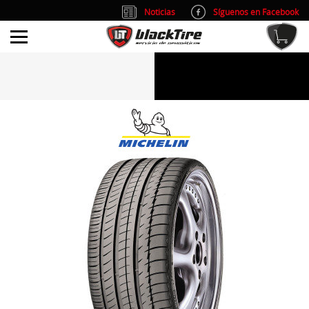
Noticias
Síguenos en Facebook
info@blacktire.es
914 353 309
Atención al cliente: L/V 9:00-14:00 y 15:00-19:00