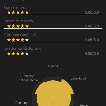
Agarre en seco
5.00/5.0
Agarre en mojado
5.00/5.0
Consumo combustible
3.86/5.0
Relación calidad/precio
4.35/5.0
Confort
Relación
Estabilidad
calidad/precio
Consumo
Ruido