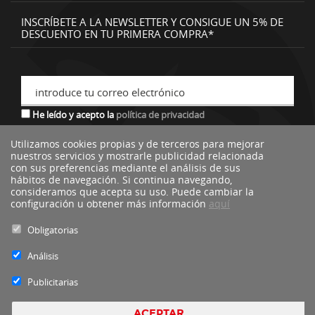
INSCRÍBETE A LA NEWSLETTER Y CONSIGUE UN 5% DE
DESCUENTO EN TU PRIMERA COMPRA*
introduce tu correo electrónico
He leído y acepto la
política de privacidad
Utilizamos cookies propias y de terceros para mejorar
nuestros servicios y mostrarle publicidad relacionada
*descuento no acumulable a otras ofertas o promociones.
con sus preferencias mediante el análisis de sus
hábitos de navegación. Si continua navegando,
consideramos que acepta su uso. Puede cambiar la
configuración u obtener más información
aquí
Obligatorias
Análisis
Publicitarias
ACEPTAR