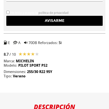
He leído y acepto la
política de privacidad
E
A
70DB
Reforzados:
Si
8.7
/ 10
Marca:
MICHELIN
Modelo:
PILOT SPORT PS2
Dimensiones:
255/30 R22 95Y
Tipo:
Verano
DESCRIPCIÓN