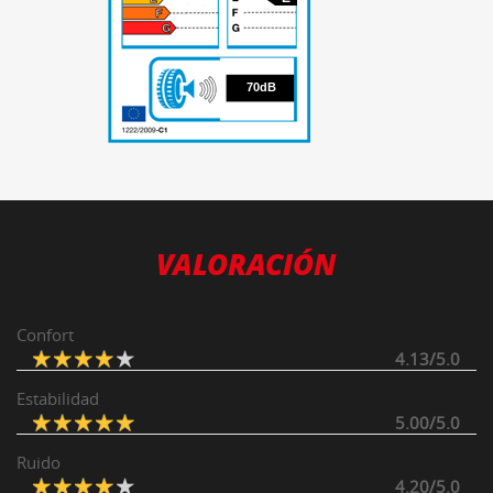
70
70dB
VALORACIÓN
Confort
4.13/5.0
Estabilidad
5.00/5.0
Ruido
4.20/5.0