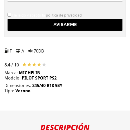
He leído y acepto la
política de privacidad
F
A
70DB
8.4
/ 10
Marca:
MICHELIN
Modelo:
PILOT SPORT PS2
Dimensiones:
245/40 R18 93Y
Tipo:
Verano
DESCRIPCIÓN