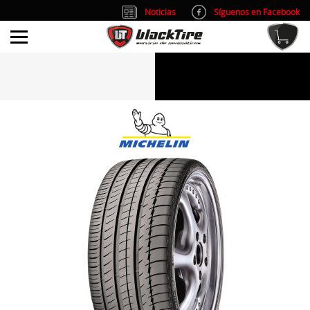
Noticias
Síguenos en Facebook
info@blacktire.es
914 353 309
Atención al cliente: L/V 9:00-14:00 y 15:00-19:00