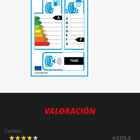
A
F
70
70dB
VALORACIÓN
Confort
4.07/5.0