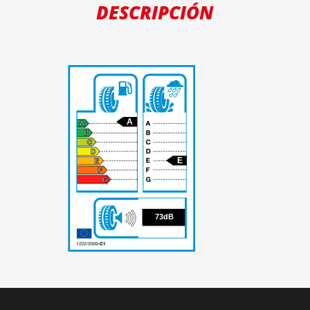
DESCRIPCIÓN
A
E
73
73dB