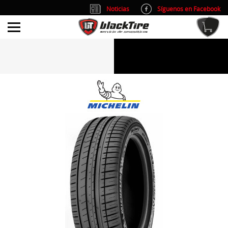
Noticias
Síguenos en Facebook
info@blacktire.es
914 353 309
Atención al cliente: L/V 9:00-14:00 y 15:00-19:00