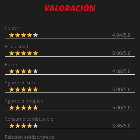
VALORACIÓN
Confort
4.04/5.0
Estabilidad
5.00/5.0
Ruido
4.08/5.0
Agarre en seco
5.00/5.0
Agarre en mojado
5.00/5.0
Consumo combustible
3.86/5.0
Relación calidad/precio