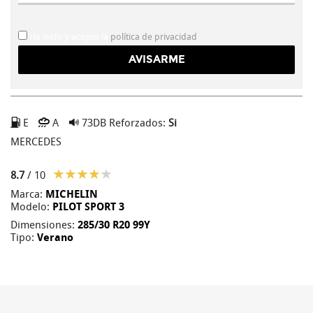
He leído y acepto la
política de privacidad
E
A
73DB
Reforzados:
Si
MERCEDES
8.7
/ 10
Marca:
MICHELIN
Modelo:
PILOT SPORT 3
Dimensiones:
285/30 R20 99Y
Tipo:
Verano