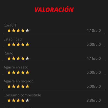
VALORACIÓN
Confort
4.10/5.0
Estabilidad
5.00/5.0
Ruido
4.16/5.0
Agarre en seco
5.00/5.0
Agarre en mojado
5.00/5.0
Consumo combustible
3.86/5.0