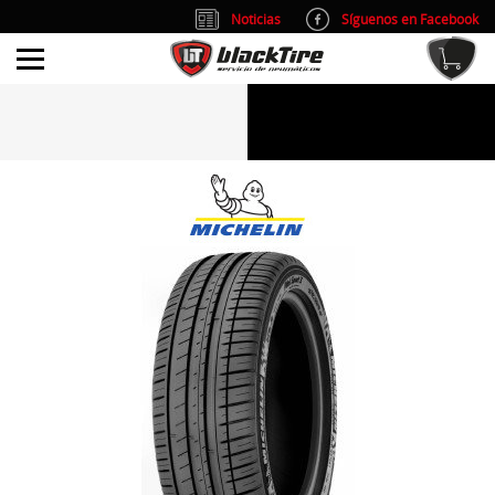
Noticias
Síguenos en Facebook
info@blacktire.es
914 353 309
Atención al cliente: L/V 9:00-14:00 y 15:00-19:00