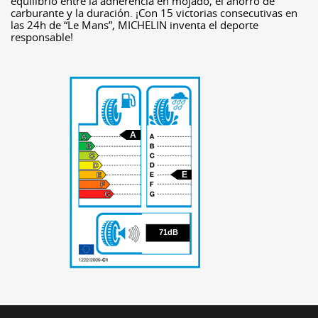
equilibrio entre la adherencia en mojado, el ahorro de
carburante y la duración. ¡Con 15 victorias consecutivas en
las 24h de “Le Mans”, MICHELIN inventa el deporte
responsable!
A
E
71
71dB