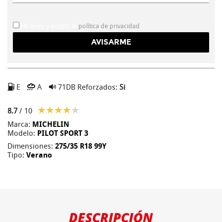
He leído y acepto la
política de privacidad
E
A
71DB
Reforzados:
Si
8.7
/ 10
Marca:
MICHELIN
Modelo:
PILOT SPORT 3
Dimensiones:
275/35 R18 99Y
Tipo:
Verano
DESCRIPCIÓN