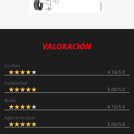
B
A
C
VALORACIÓN
Confort
4.16/5.0
Estabilidad
5.00/5.0
Ruido
4.16/5.0
Agarre en seco
5.00/5.0