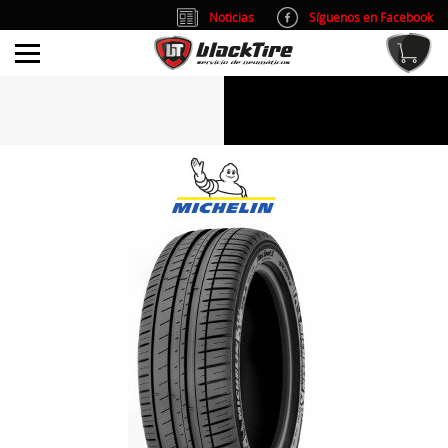
Noticias
Síguenos en Facebook
info@blacktire.es
914 353 309
Atención al cliente: L/V 9:00-14:00 y 15:00-19:00