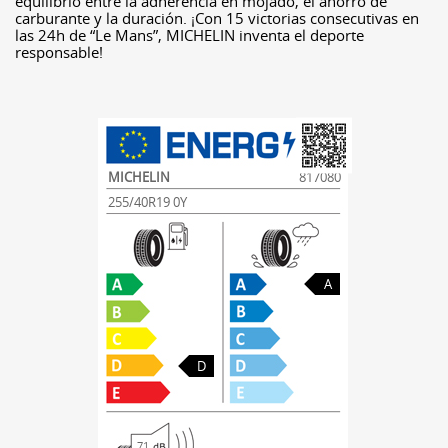
equilibrio entre la adherencia en mojado, el ahorro de
carburante y la duración. ¡Con 15 victorias consecutivas en
las 24h de “Le Mans”, MICHELIN inventa el deporte
responsable!
MICHELIN
817080
255/40R19 0Y
A
D
71