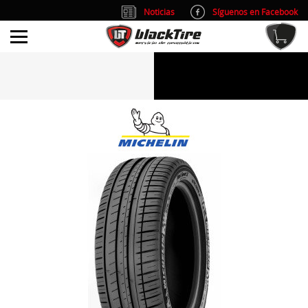
Noticias
Síguenos en Facebook
info@blacktire.es
914 353 309
Atención al cliente: L/V 9:00-14:00 y 15:00-19:00