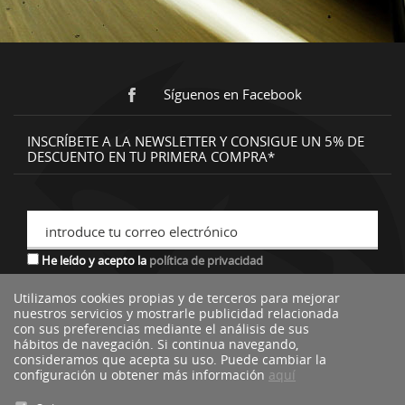
Síguenos en Facebook
INSCRÍBETE A LA NEWSLETTER Y CONSIGUE UN 5% DE
DESCUENTO EN TU PRIMERA COMPRA*
introduce tu correo electrónico
He leído y acepto la
política de privacidad
Utilizamos cookies propias y de terceros para mejorar
nuestros servicios y mostrarle publicidad relacionada
*descuento no acumulable a otras ofertas o promociones.
con sus preferencias mediante el análisis de sus
hábitos de navegación. Si continua navegando,
consideramos que acepta su uso. Puede cambiar la
configuración u obtener más información
aquí