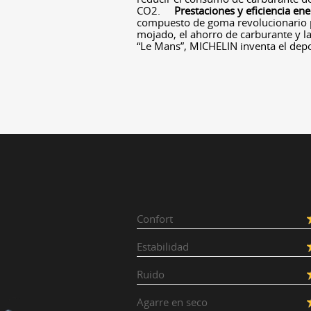
CO2.
Prestaciones y eficiencia en
compuesto de goma revolucionario pe
mojado, el ahorro de carburante y la
“Le Mans”, MICHELIN inventa el dep
Confort
Estabilidad
Ruido
Agarre en seco