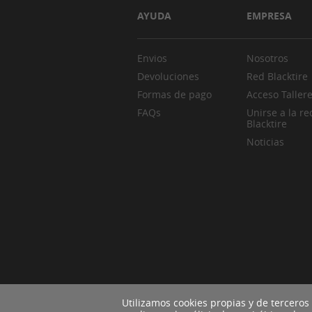
AYUDA
EMPRESA
Envios
Nosotros
Devoluciones
Red Blacktire
Formas de pago
Acceso Taller
FAQs
Unirse a la re
Blacktire
Noticias
Utilizamos cookies propias y de terceros