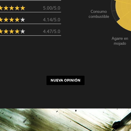
5.00/5.0
Consumo
combustible
4.14/5.0
4.47/5.0
Agarre en
mojado
NUEVA OPINIÓN