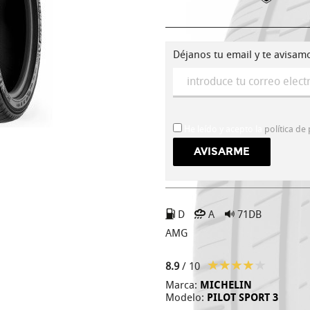
Déjanos tu email y te avisam
He leído y acepto la
política de
D
A
71DB
AMG
8.9
/ 10
Marca:
MICHELIN
Modelo:
PILOT SPORT 3