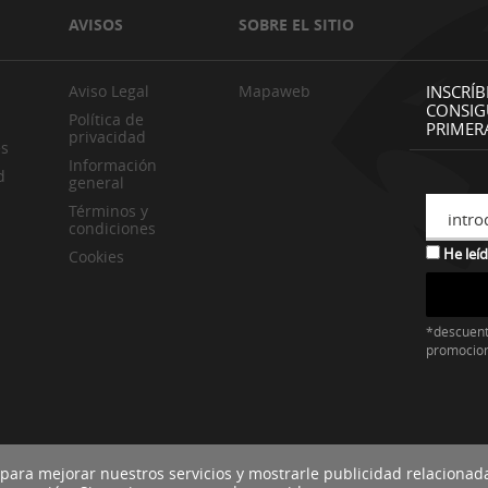
AVISOS
SOBRE EL SITIO
Aviso Legal
Mapaweb
INSCRÍB
CONSIG
Política de
PRIMER
privacidad
es
Información
d
general
Términos y
intro
condiciones
He leíd
Cookies
*descuent
promocio
 para mejorar nuestros servicios y mostrarle publicidad relacionad