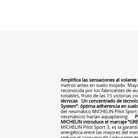
Amplifica las sensaciones al volante
metros antes en suelo mojado. Mayor
reconocida por los fabricantes de au
notables, fruto de las 15 victorias 
técnicas
Un concentrado de tecnolo
System”: óptima adherencia en suel
del neumático MICHELIN Pilot Sport 
neumáticos harían aquaplaning.
P
MICHELIN introduce el marcaje “GRE
MICHELIN Pilot Sport 3, es la garant
energética entre las mejores del m
reducir el consumo de carburante de 