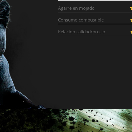
Agarre en mojado
Consumo combustible
Relación calidad/precio