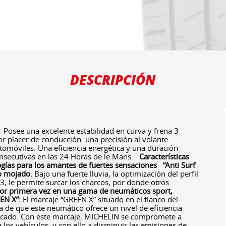
DESCRIPCIÓN
Posee una excelente estabilidad en curva y frena 3
 placer de conducción: una precisión al volante
tomóviles. Una eficiencia energética y una duración
consecutivas en las 24 Horas de le Mans.
Características
gías para los amantes de fuertes sensaciones
“Anti Surf
o mojado.
Bajo una fuerte lluvia, la optimización del perfil
3, le permite surcar los charcos, por donde otros
or primera vez en una gama de neumáticos sport,
EN X”:
El marcaje “GREEN X” situado en el flanco del
ía de que este neumático ofrece un nivel de eficiencia
ercado. Con este marcaje, MICHELIN se compromete a
los vehículos, y con ello a disminuir las emisiones de