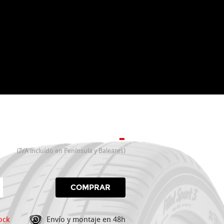
-
(IVA incluído en Península y Baleares)
COMPRAR
ock
Envío y montaje en 48h