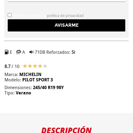
He leído y acepto la
política de privacidad
E
A
71DB
Reforzados:
Si
8.7
/ 10
Marca:
MICHELIN
Modelo:
PILOT SPORT 3
Dimensiones:
245/40 R19 98Y
Tipo:
Verano
DESCRIPCIÓN