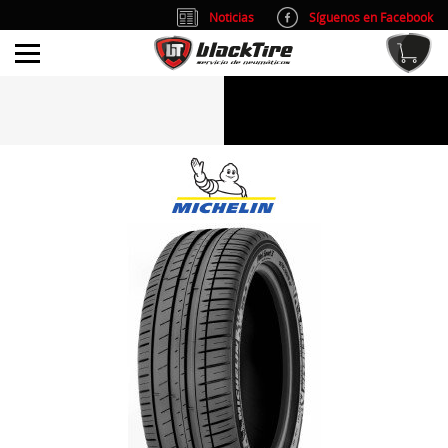
Noticias
Síguenos en Facebook
info@blacktire.es
914 353 309
Atención al cliente: L/V 9:00-14:00 y 15:00-19:00