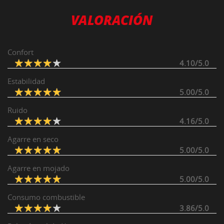
VALORACIÓN
Confort
4.10/5.0
Estabilidad
5.00/5.0
Ruido
4.16/5.0
Agarre en seco
5.00/5.0
Agarre en mojado
5.00/5.0
Consumo combustible
3.86/5.0