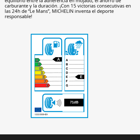
equilibrio entre la adherencia en mojado, el ahorro de
carburante y la duración. ¡Con 15 victorias consecutivas en
las 24h de “Le Mans”, MICHELIN inventa el deporte
responsable!
A
E
71
71dB