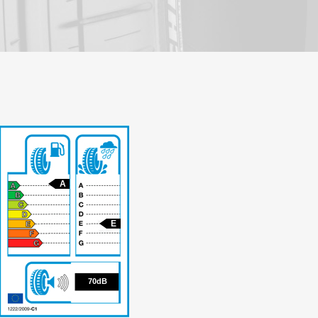
A
E
70
70dB