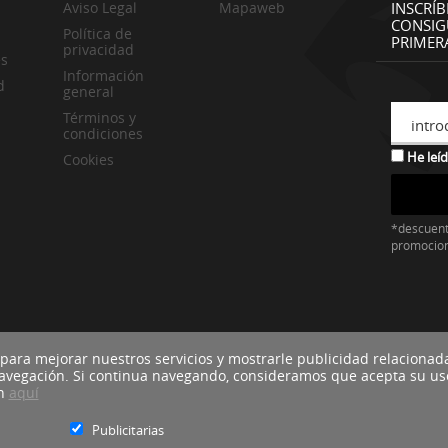
Aviso Legal
Mapaweb
INSCRÍB
CONSIG
Política de
PRIMER
privacidad
es
Información
d
general
Términos y
intro
condiciones
He leíd
Cookies
*descuent
promocio
 para mejorar nuestros servicios y mostrarle publicidad relacionad
navegación. Si continua navegando, consideramos que acepta su us
ón
aquí
Publicitarias
Blacktire Co