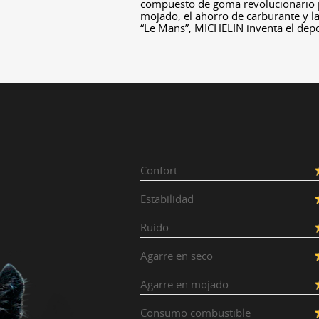
compuesto de goma revolucionario pe
mojado, el ahorro de carburante y la
“Le Mans”, MICHELIN inventa el dep
Confort
Estabilidad
Ruido
Agarre en seco
Agarre en mojado
Consumo combustible