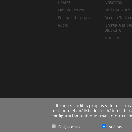
Envios
Nosotros
Devoluciones
Red Blacktire
Formas de pago
Acceso Taller
FAQs
Unirse a la re
Blacktire
Noticias
Utilizamos cookies propias y de terceros
mediante el análisis de sus hábitos de 
configuración u obtener más informaci
Obligatorias
Análisis