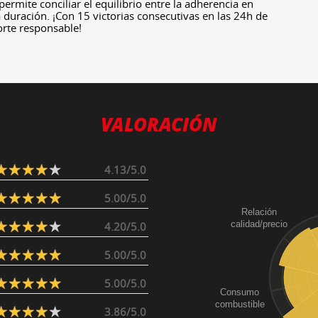
rmite conciliar el equilibrio entre la adherencia en
 duración. ¡Con 15 victorias consecutivas en las 24h de
orte responsable!
VALORACIÓN
4.13/5.0
5.00/5.0
Relación
calidad/precio
4.20/5.0
5.00/5.0
5.00/5.0
Consumo
combustible
3.86/5.0