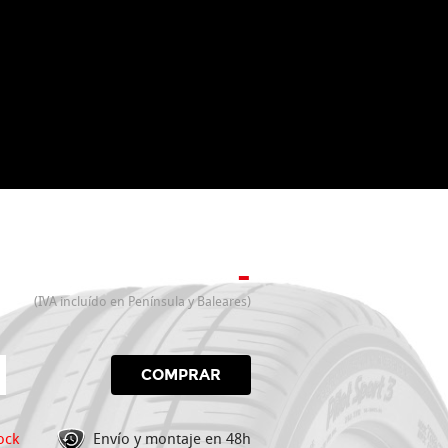
-
(IVA incluído en Península y Baleares)
COMPRAR
ock
Envío y montaje en 48h