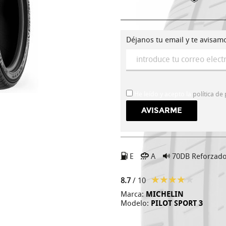
Déjanos tu email y te avisam
He leído y acepto la
política de
E
A
70DB
Reforzad
8.7
/ 10
Marca:
MICHELIN
Modelo:
PILOT SPORT 3