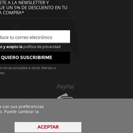
ETE A LA NEWSLETTER Y
UE UN 5% DE DESCUENTO EN TU
A COMPRA*
duce tu correo electrónico
o y acepto la
política de privacidad
o no acumulable a otras ofertas o
nes.
a con sus preferencias
o. Puede cambiar la
ACEPTAR
pyright 2016 - Todos los derechos reservados by
nts