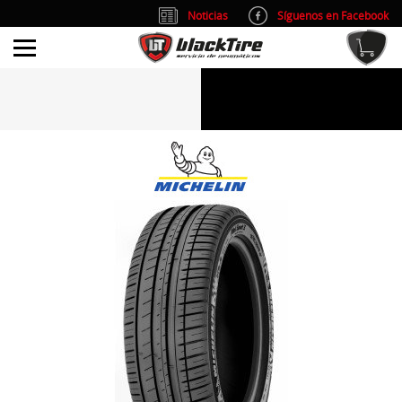
Noticias
Síguenos en Facebook
info@blacktire.es
914 353 309
Atención al cliente: L/V 9:00-14:00 y 15:00-19:00