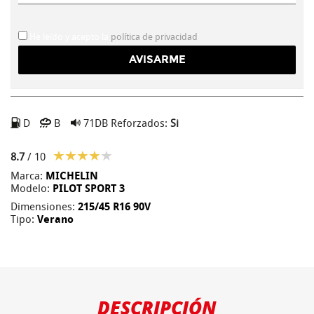
He leído y acepto la
política de privacidad
D
B
71DB
Reforzados:
Si
8.7
/ 10
Marca:
MICHELIN
Modelo:
PILOT SPORT 3
Dimensiones:
215/45 R16 90V
Tipo:
Verano
DESCRIPCIÓN