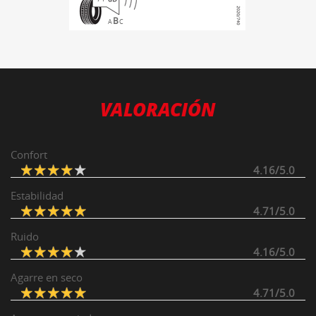
B
A
C
VALORACIÓN
Confort
4.16/5.0
Estabilidad
4.71/5.0
Ruido
4.16/5.0
Agarre en seco
4.71/5.0