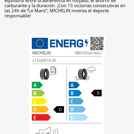
equilibrio entre la adherencia en mojado, el ahorro de
carburante y la duración. ¡Con 15 victorias consecutivas en
las 24h de “Le Mans”, MICHELIN inventa el deporte
responsable!
MICHELIN
9801055410007
215/45R16 0V
B
D
71