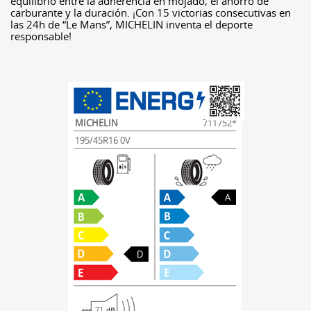
equilibrio entre la adherencia en mojado, el ahorro de
carburante y la duración. ¡Con 15 victorias consecutivas en
las 24h de “Le Mans”, MICHELIN inventa el deporte
responsable!
MICHELIN
711752*
195/45R16 0V
A
D
71