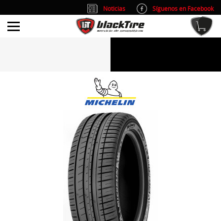
Noticias
Síguenos en Facebook
info@blacktire.es
914 353 309
Atención al cliente: L/V 9:00-14:00 y 15:00-19:00