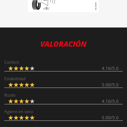
B
A
C
VALORACIÓN
Confort
4.16/5.0
Estabilidad
5.00/5.0
Ruido
4.16/5.0
Agarre en seco
5.00/5.0