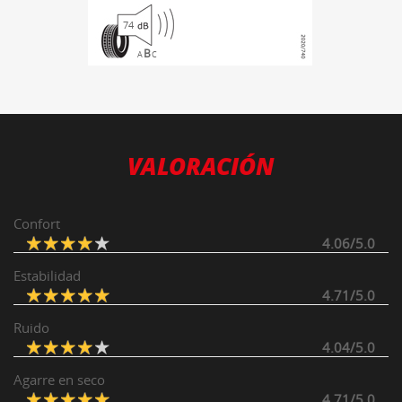
74
B
A
C
VALORACIÓN
Confort
4.06/5.0
Estabilidad
4.71/5.0
Ruido
4.04/5.0
Agarre en seco
4.71/5.0