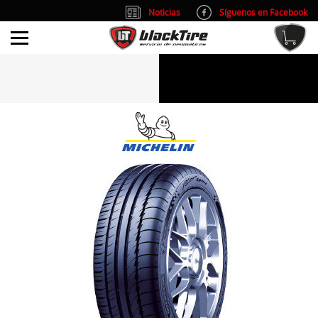
Noticias
Síguenos en Facebook
info@blacktire.es
914 353 309
Atención al cliente: L/V 9:00-14:00 y 15:00-19:00