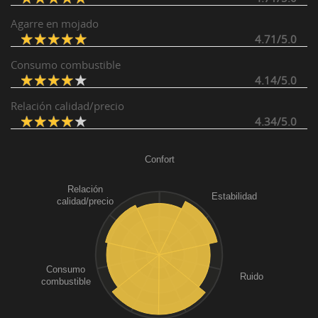
Agarre en mojado
4.71/5.0
Consumo combustible
4.14/5.0
Relación calidad/precio
4.34/5.0
Confort
Relación
Estabilidad
calidad/precio
Consumo
Ruido
combustible