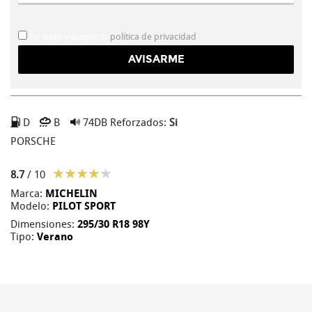
He leído y acepto la
política de privacidad
D
B
74DB
Reforzados:
Si
PORSCHE
8.7
/ 10
Marca:
MICHELIN
Modelo:
PILOT SPORT
Dimensiones:
295/30 R18 98Y
Tipo:
Verano