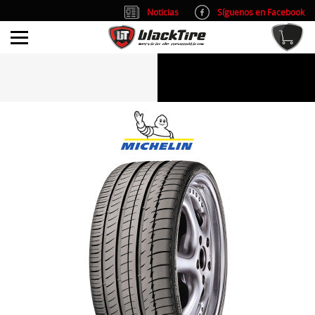
Noticias
Síguenos en Facebook
info@blacktire.es
914 353 309
Atención al cliente: L/V 9:00-14:00 y 15:00-19:00