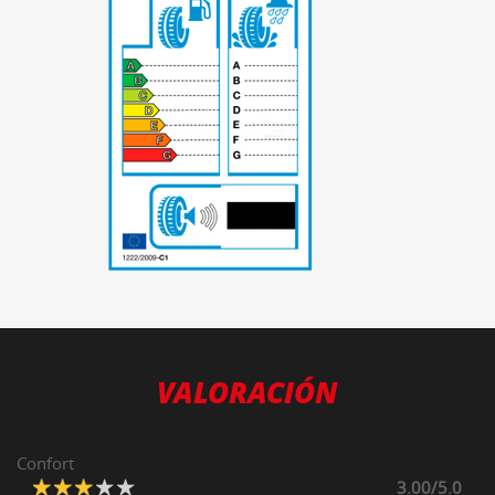
-
VALORACIÓN
Confort
3.00/5.0