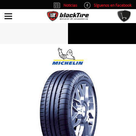
Noticias
Síguenos en Facebook
info@blacktire.es
914 353 309
Atención al cliente: L/V 9:00-14:00 y 15:00-19:00