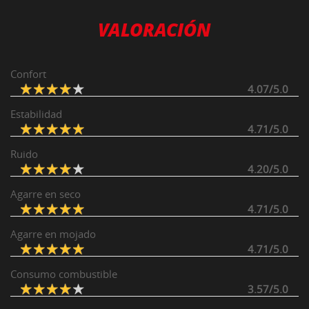
VALORACIÓN
Confort
4.07/5.0
Estabilidad
4.71/5.0
Ruido
4.20/5.0
Agarre en seco
4.71/5.0
Agarre en mojado
4.71/5.0
Consumo combustible
3.57/5.0