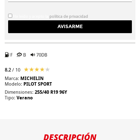
He leído y acepto la
política de privacidad
F
B
70DB
8.2
/ 10
Marca:
MICHELIN
Modelo:
PILOT SPORT
Dimensiones:
255/40 R19 96Y
Tipo:
Verano
DESCRIPCIÓN