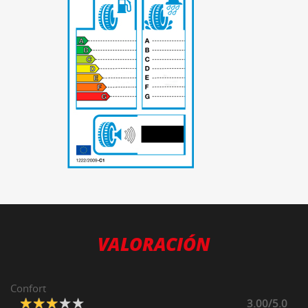
-
VALORACIÓN
Confort
3.00/5.0