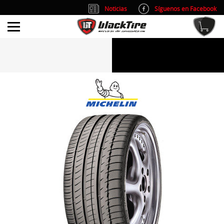
Noticias
Síguenos en Facebook
info@blacktire.es
914 353 309
Atención al cliente: L/V 9:00-14:00 y 15:00-19:00