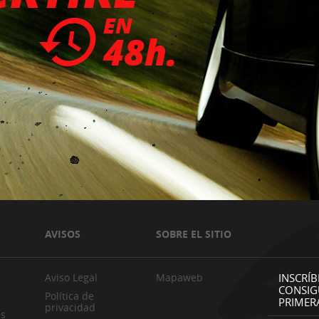
AVISOS
SOBRE EL SITIO
Aviso Legal
Mapaweb
INSCRÍB
CONSIG
Política de
PRIMER
privacidad
es