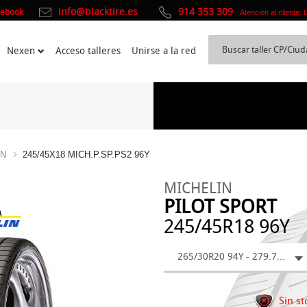
info@blacktire.es
914 353 309
cebook
Atención al cliente:
Nexen
Acceso talleres
Unirse a la red
IN
245/45X18 MICH.P.SP.PS2 96Y
MICHELIN
PILOT SPORT
245/45R18 96Y
265/30R20 94Y - 279.78 €
Sin st