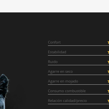
Confort
Estabilidad
Ruido
Agarre en seco
Agarre en mojado
Consumo combustible
Relación calidad/precio