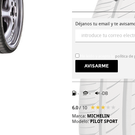
Déjanos tu email y te avisam
He leído y acepto la
política de
-
-
-DB
6.0
/ 10
Marca:
MICHELIN
Modelo:
PILOT SPORT