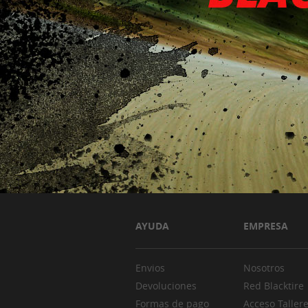
AYUDA
EMPRESA
Envios
Nosotros
Devoluciones
Red Blacktire
Formas de pago
Acceso Taller