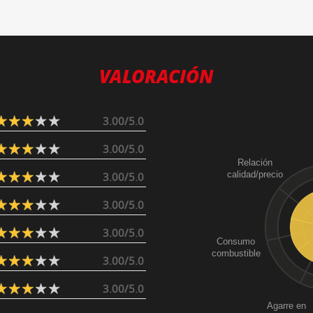
VALORACIÓN
3.00/5.0
3.00/5.0
Relación
calidad/precio
3.00/5.0
3.00/5.0
3.00/5.0
Consumo
combustible
3.00/5.0
3.00/5.0
Agarre en