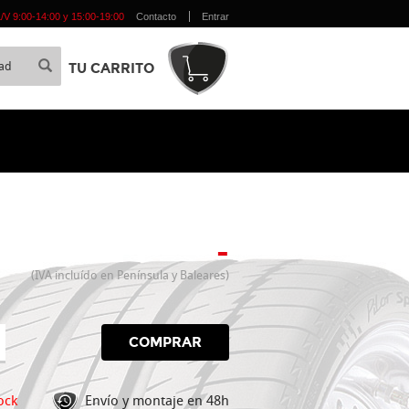
 L/V 9:00-14:00 y 15:00-19:00
Contacto
Entrar
TU CARRITO
-
(IVA incluído en Península y Baleares)
COMPRAR
ock
Envío y montaje en 48h