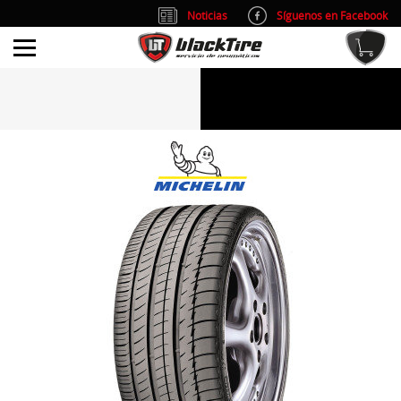
Noticias
Síguenos en Facebook
info@blacktire.es
914 353 309
Atención al cliente: L/V 9:00-14:00 y 15:00-19:00