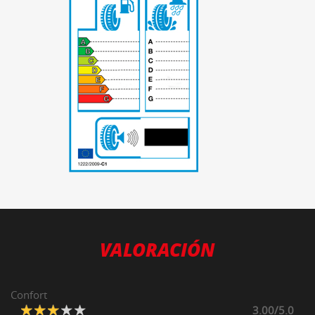
-
VALORACIÓN
Confort
3.00/5.0