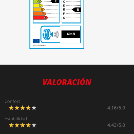
C
E
69
69dB
VALORACIÓN
Confort
4.16/5.0
Estabilidad
4.43/5.0