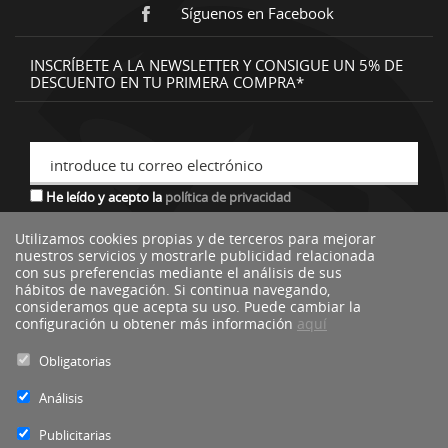
Síguenos en Facebook
INSCRÍBETE A LA NEWSLETTER Y CONSIGUE UN 5% DE
DESCUENTO EN TU PRIMERA COMPRA*
introduce tu correo electrónico
He leído y acepto la
política de privacidad
Utilizamos cookies propias y de terceros para mejorar
nuestros servicios y mostrarle publicidad relacionada
*descuento no acumulable a otras ofertas o promociones.
con sus preferencias mediante el análisis de sus
hábitos de navegación. Si continua navegando,
consideramos que acepta su uso. Puede cambiar la
configuración u obtener más información
aquí
Obligatorias
Análisis
Publicitarias