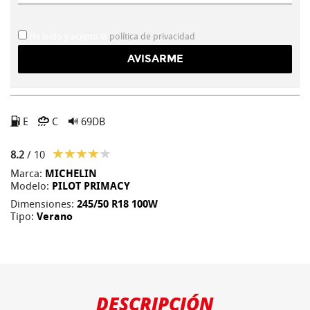
He leído y acepto la
política de privacidad
E
C
69DB
8.2
/ 10
Marca:
MICHELIN
Modelo:
PILOT PRIMACY
Dimensiones:
245/50 R18 100W
Tipo:
Verano
DESCRIPCIÓN