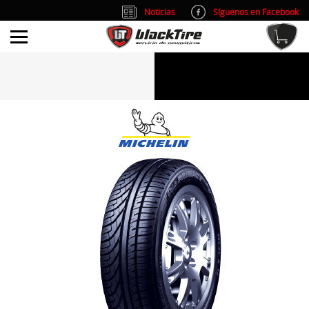
Noticias
Síguenos en Facebook
info@blacktire.es
914 353 309
Atención al cliente: L/V 9:00-14:00 y 15:00-19:00