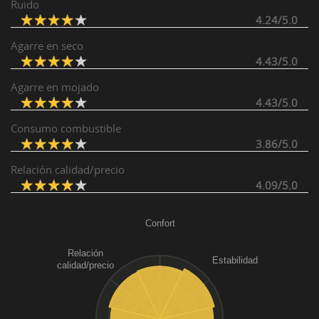
Ruido
4.24/5.0
Agarre en seco
4.43/5.0
Agarre en mojado
4.43/5.0
Consumo combustible
3.86/5.0
Relación calidad/precio
4.09/5.0
Confort
Relación
Estabilidad
calidad/precio