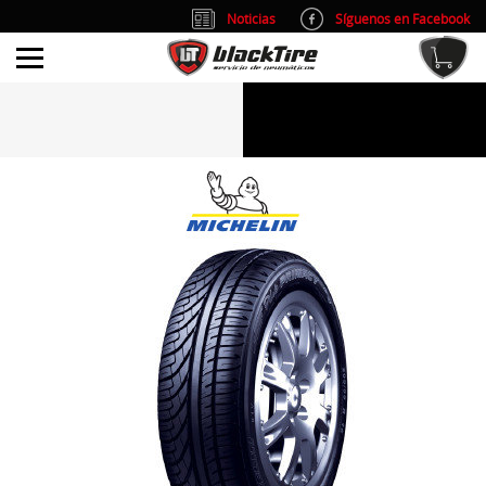
Noticias
Síguenos en Facebook
info@blacktire.es
914 353 309
Atención al cliente: L/V 9:00-14:00 y 15:00-19:00