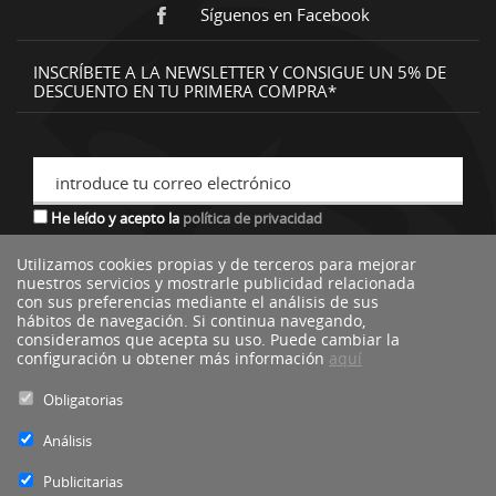
Síguenos en Facebook
INSCRÍBETE A LA NEWSLETTER Y CONSIGUE UN 5% DE
DESCUENTO EN TU PRIMERA COMPRA*
introduce tu correo electrónico
He leído y acepto la
política de privacidad
Utilizamos cookies propias y de terceros para mejorar
nuestros servicios y mostrarle publicidad relacionada
*descuento no acumulable a otras ofertas o promociones.
con sus preferencias mediante el análisis de sus
hábitos de navegación. Si continua navegando,
consideramos que acepta su uso. Puede cambiar la
configuración u obtener más información
aquí
Obligatorias
Análisis
Publicitarias