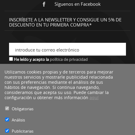
Síguenos en Facebook
INSCRÍBETE A LA NEWSLETTER Y CONSIGUE UN 5% DE
DESCUENTO EN TU PRIMERA COMPRA*
introduce tu correo electrónico
He leído y acepto la
política de privacidad
Utilizamos cookies propias y de terceros para mejorar
nuestros servicios y mostrarle publicidad relacionada
*descuento no acumulable a otras ofertas o promociones.
con sus preferencias mediante el análisis de sus
hábitos de navegación. Si continua navegando,
consideramos que acepta su uso. Puede cambiar la
configuración u obtener más información
aquí
Obligatorias
Análisis
Publicitarias