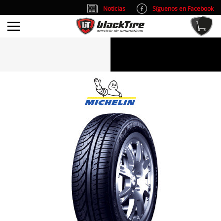
Noticias
Síguenos en Facebook
info@blacktire.es
914 353 309
Atención al cliente: L/V 9:00-14:00 y 15:00-19:00