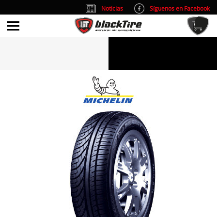
Noticias
Síguenos en Facebook
info@blacktire.es
914 353 309
Atención al cliente: L/V 9:00-14:00 y 15:00-19:00