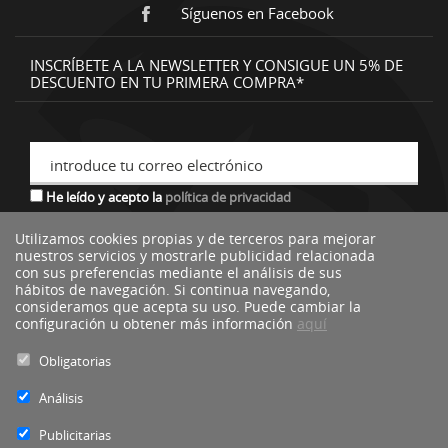
Síguenos en Facebook
INSCRÍBETE A LA NEWSLETTER Y CONSIGUE UN 5% DE
DESCUENTO EN TU PRIMERA COMPRA*
introduce tu correo electrónico
He leído y acepto la
política de privacidad
Utilizamos cookies propias y de terceros para mejorar
nuestros servicios y mostrarle publicidad relacionada
*descuento no acumulable a otras ofertas o promociones.
con sus preferencias mediante el análisis de sus
hábitos de navegación. Si continua navegando,
consideramos que acepta su uso. Puede cambiar la
configuración u obtener más información
aquí
Obligatorias
Análisis
Publicitarias