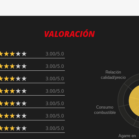
VALORACIÓN
3.00/5.0
3.00/5.0
Relación
calidad/precio
3.00/5.0
3.00/5.0
3.00/5.0
Consumo
combustible
3.00/5.0
3.00/5.0
Agarre en