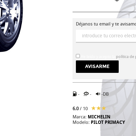
Déjanos tu email y te avisam
He leído y acepto la
política de
-
-
-DB
6.0
/ 10
Marca:
MICHELIN
Modelo:
PILOT PRIMACY