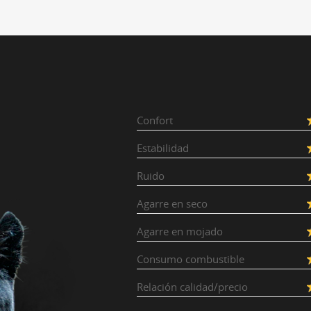
Confort
Estabilidad
Ruido
Agarre en seco
Agarre en mojado
Consumo combustible
Relación calidad/precio