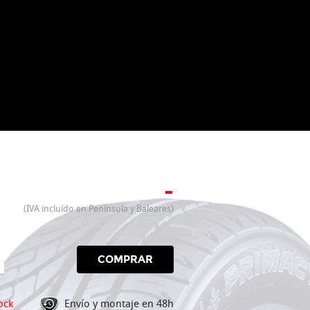
-
(IVA incluído en Península y Baleares)
COMPRAR
ock
Envío y montaje en 48h