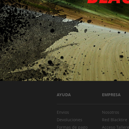
AYUDA
EMPRESA
Envios
Nosotros
Devoluciones
Red Blacktire
Formas de pago
Acceso Taller