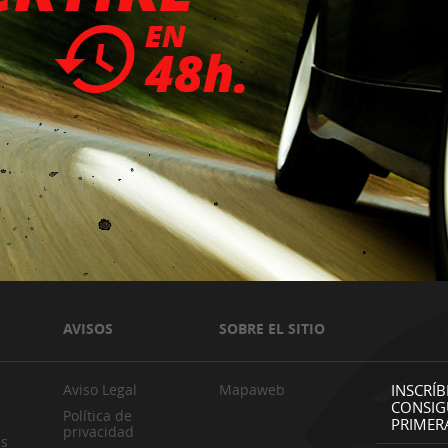
AVISOS
SOBRE EL SITIO
Aviso Legal
Mapaweb
INSCRÍB
CONSIG
Política de
PRIMER
privacidad
es