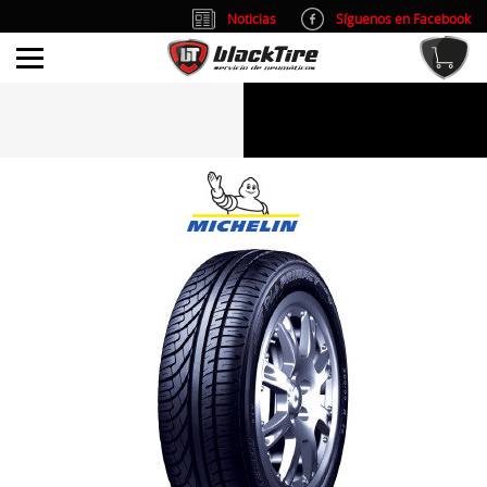
Noticias
Síguenos en Facebook
info@blacktire.es
914 353 309
Atención al cliente: L/V 9:00-14:00 y 15:00-19:00