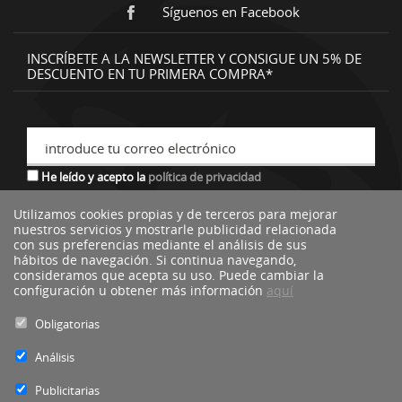
Síguenos en Facebook
INSCRÍBETE A LA NEWSLETTER Y CONSIGUE UN 5% DE
DESCUENTO EN TU PRIMERA COMPRA*
introduce tu correo electrónico
He leído y acepto la
política de privacidad
Utilizamos cookies propias y de terceros para mejorar
nuestros servicios y mostrarle publicidad relacionada
*descuento no acumulable a otras ofertas o promociones.
con sus preferencias mediante el análisis de sus
hábitos de navegación. Si continua navegando,
consideramos que acepta su uso. Puede cambiar la
configuración u obtener más información
aquí
Obligatorias
Análisis
Publicitarias