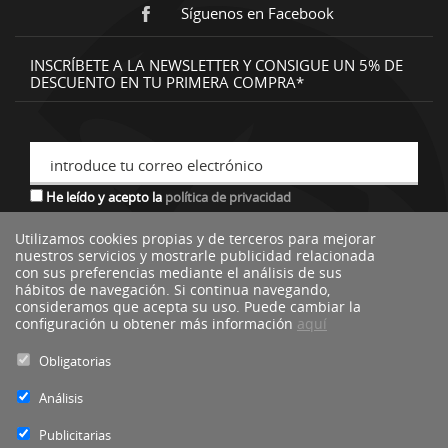
Síguenos en Facebook
INSCRÍBETE A LA NEWSLETTER Y CONSIGUE UN 5% DE
DESCUENTO EN TU PRIMERA COMPRA*
introduce tu correo electrónico
He leído y acepto la
política de privacidad
Utilizamos cookies propias y de terceros para mejorar
nuestros servicios y mostrarle publicidad relacionada
*descuento no acumulable a otras ofertas o promociones.
con sus preferencias mediante el análisis de sus
hábitos de navegación. Si continua navegando,
consideramos que acepta su uso. Puede cambiar la
configuración u obtener más información
aquí
Obligatorias
Análisis
Publicitarias