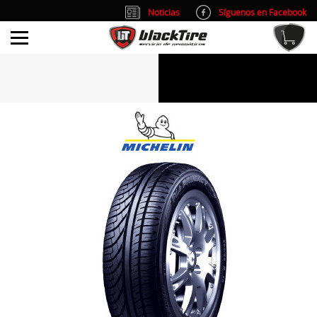
Noticias
Síguenos en Facebook
info@blacktire.es
914 353 309
Atención al cliente: L/V 9:00-14:00 y 15:00-19:00