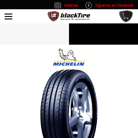
Noticias
Síguenos en Facebook
info@blacktire.es
914 353 309
Atención al cliente: L/V 9:00-14:00 y 15:00-19:00