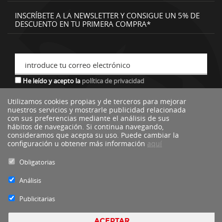
INSCRÍBETE A LA NEWSLETTER Y CONSIGUE UN 5% DE
DESCUENTO EN TU PRIMERA COMPRA*
introduce tu correo electrónico
He leído y acepto la
política de privacidad
Utilizamos cookies propias y de terceros para mejorar
nuestros servicios y mostrarle publicidad relacionada
*descuento no acumulable a otras ofertas o promociones.
con sus preferencias mediante el análisis de sus
hábitos de navegación. Si continua navegando,
consideramos que acepta su uso. Puede cambiar la
configuración u obtener más información
aquí
Obligatorias
Análisis
Publicitarias
ACEPTAR