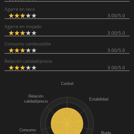
Agarre en seco
3.00/5.0
Agarre en mojado
3.00/5.0
Consumo combustible
3.00/5.0
Relación calidad/precio
3.00/5.0
Confort
Relación
Estabilidad
calidad/precio
Consumo
Ruido