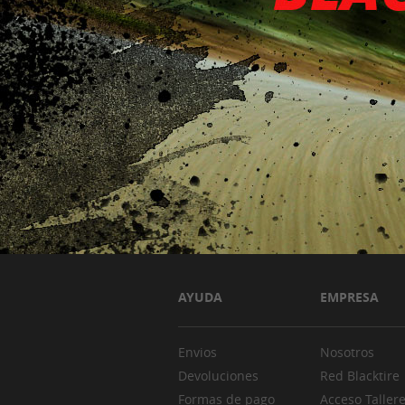
AYUDA
EMPRESA
Envios
Nosotros
Devoluciones
Red Blacktire
Formas de pago
Acceso Taller