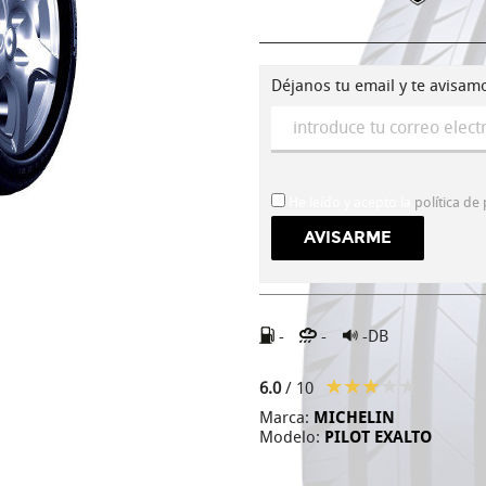
Déjanos tu email y te avisam
He leído y acepto la
política de
-
-
-DB
6.0
/ 10
Marca:
MICHELIN
Modelo:
PILOT EXALTO