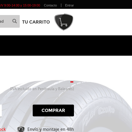
 L/V 9:00-14:00 y 15:00-19:00
Contacto
Entrar
TU CARRITO
-
(IVA incluído en Península y Baleares)
COMPRAR
ock
Envío y montaje en 48h