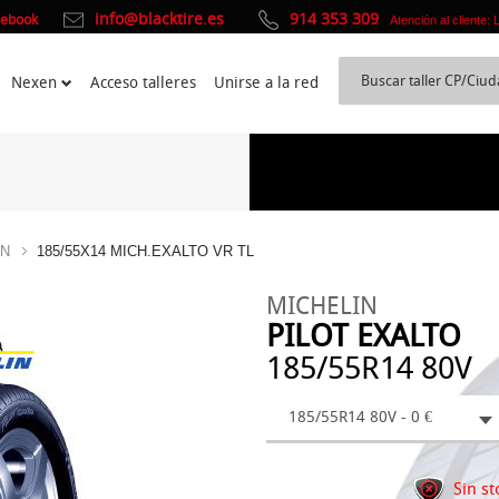
info@blacktire.es
914 353 309
cebook
Atención al cliente:
Nexen
Acceso talleres
Unirse a la red
IN
185/55X14 MICH.EXALTO VR TL
MICHELIN
PILOT EXALTO
185/55R14 80V
185/55R14 80V - 0 €
Sin st