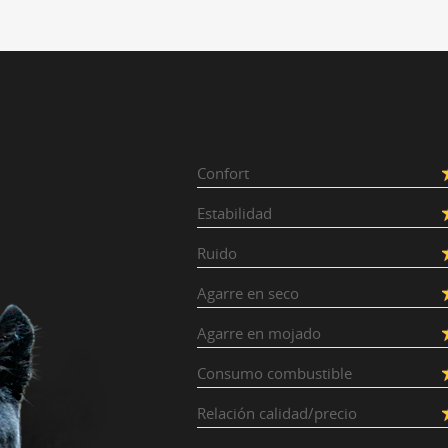
Confort
Estabilidad
Ruido
Agarre en seco
Agarre en mojado
Consumo combustible
Relación calidad/precio