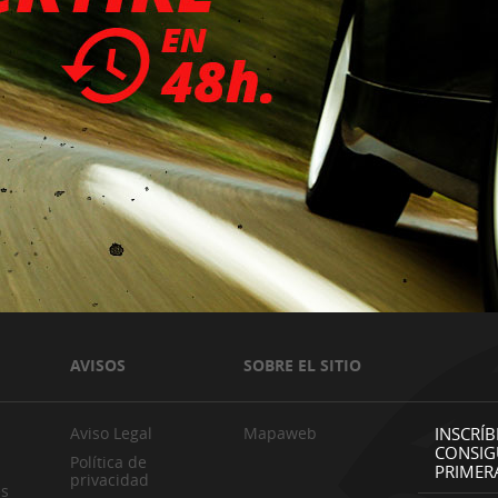
AVISOS
SOBRE EL SITIO
Aviso Legal
Mapaweb
INSCRÍB
CONSIG
Política de
PRIMER
privacidad
es