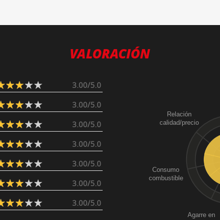
VALORACIÓN
3.00/5.0
3.00/5.0
Relación
calidad/precio
3.00/5.0
3.00/5.0
3.00/5.0
Consumo
combustible
3.00/5.0
3.00/5.0
Agarre en