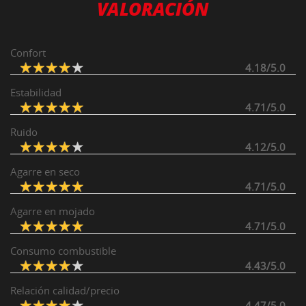
VALORACIÓN
Confort
4.18/5.0
Estabilidad
4.71/5.0
Ruido
4.12/5.0
Agarre en seco
4.71/5.0
Agarre en mojado
4.71/5.0
Consumo combustible
4.43/5.0
Relación calidad/precio
4.47/5.0