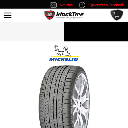
Noticias
Síguenos en Facebook
info@blacktire.es
914 353 309
Atención al cliente: L/V 9:00-14:00 y 15:00-19:00