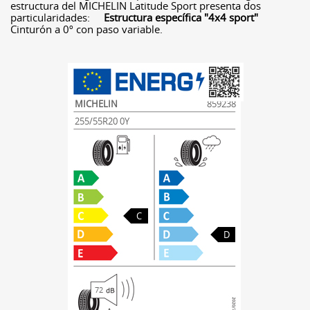
estructura del MICHELIN Latitude Sport presenta dos
particularidades:
Estructura específica "4x4 sport"
Cinturón a 0º con paso variable.
MICHELIN
859238
255/55R20 0Y
C
D
72