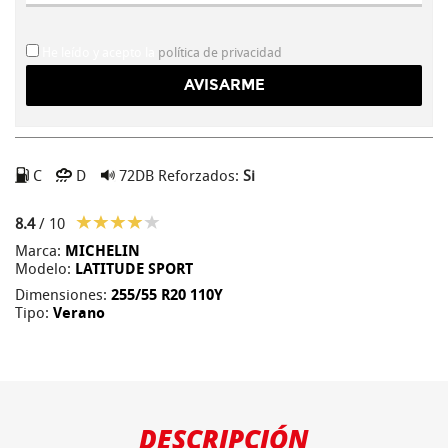
He leído y acepto la
política de privacidad
C
D
72DB
Reforzados:
Si
8.4
/ 10
Marca:
MICHELIN
Modelo:
LATITUDE SPORT
Dimensiones:
255/55 R20 110Y
Tipo:
Verano
DESCRIPCIÓN