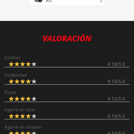
A
B
C
VALORACIÓN
Confort
4.18/5.0
Estabilidad
4.14/5.0
Ruido
4.12/5.0
Agarre en seco
4.14/5.0
Agarre en mojado
4.14/5.0