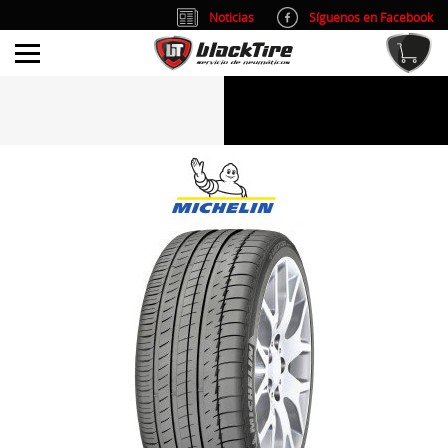
Noticias
Síguenos en Facebook
info@blacktire.es
914 353 309
Atención al cliente: L/V 9:00-14:00 y 15:00-19:00