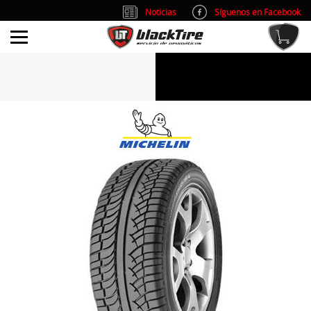
Noticias
Síguenos en Facebook
info@blacktire.es
914 353 309
Atención al cliente: L/V 9:00-14:00 y 15:00-19:00