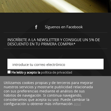
Síguenos en Facebook
INSCRÍBETE A LA NEWSLETTER Y CONSIGUE UN 5% DE
DESCUENTO EN TU PRIMERA COMPRA*
introduce tu correo electrónico
He leído y acepto la
política de privacidad
Utilizamos cookies propias y de terceros para mejorar
nuestros servicios y mostrarle publicidad relacionada
*descuento no acumulable a otras ofertas o promociones.
con sus preferencias mediante el análisis de sus
hábitos de navegación. Si continua navegando,
consideramos que acepta su uso. Puede cambiar la
configuración u obtener más información
aquí