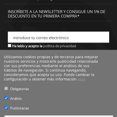
INSCRÍBETE A LA NEWSLETTER Y CONSIGUE UN 5% DE
DESCUENTO EN TU PRIMERA COMPRA*
introduce tu correo electrónico
He leído y acepto la
política de privacidad
Utilizamos cookies propias y de terceros para mejorar
nuestros servicios y mostrarle publicidad relacionada
*descuento no acumulable a otras ofertas o promociones.
con sus preferencias mediante el análisis de sus
hábitos de navegación. Si continua navegando,
consideramos que acepta su uso. Puede cambiar la
configuración u obtener más información
aquí
Obligatorias
Análisis
Publicitarias