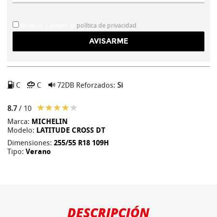
He leído y acepto la
política de privacidad
C
C
72DB
Reforzados:
Si
8.7
/ 10
Marca:
MICHELIN
Modelo:
LATITUDE CROSS DT
Dimensiones:
255/55 R18 109H
Tipo:
Verano
DESCRIPCIÓN