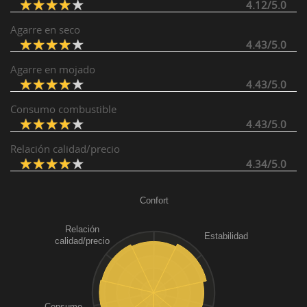
4.12/5.0
Agarre en seco
4.43/5.0
Agarre en mojado
4.43/5.0
Consumo combustible
4.43/5.0
Relación calidad/precio
4.34/5.0
Confort
Relación
Estabilidad
calidad/precio
Consumo