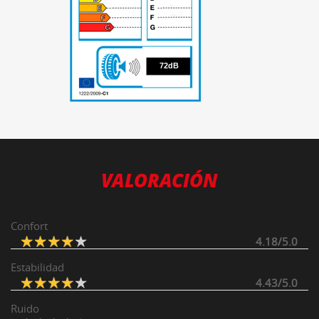
72
72dB
VALORACIÓN
Confort
4.18/5.0
Estabilidad
4.43/5.0
Ruido