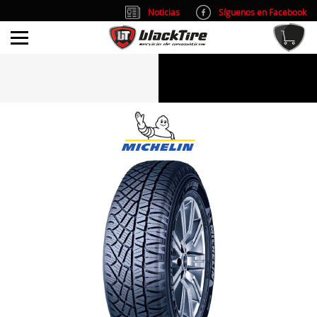
Noticias
Síguenos en Facebook
info@blacktire.es
914 353 309
Atención al cliente: L/V 9:00-14:00 y 15:00-19:00