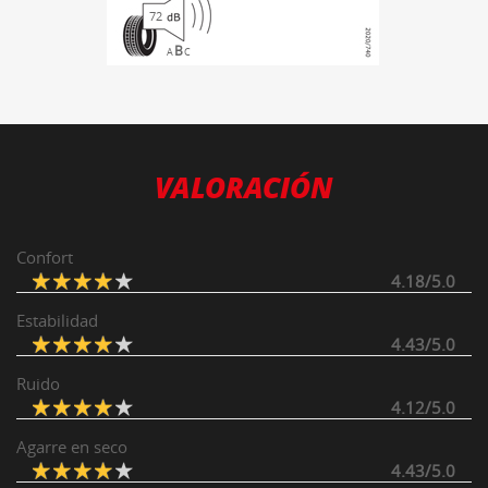
72
B
A
C
VALORACIÓN
Confort
4.18/5.0
Estabilidad
4.43/5.0
Ruido
4.12/5.0
Agarre en seco
4.43/5.0