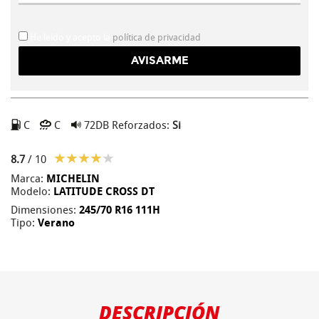
He leído y acepto la
política de privacidad
C
C
72DB
Reforzados:
Si
8.7
/ 10
Marca:
MICHELIN
Modelo:
LATITUDE CROSS DT
Dimensiones:
245/70 R16 111H
Tipo:
Verano
DESCRIPCIÓN