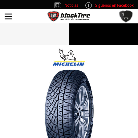
Noticias
Síguenos en Facebook
info@blacktire.es
914 353 309
Atención al cliente: L/V 9:00-14:00 y 15:00-19:00