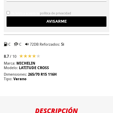
He leído y acepto la
política de privacidad
C
C
72DB
Reforzados:
Si
8.7
/ 10
Marca:
MICHELIN
Modelo:
LATITUDE CROSS
Dimensiones:
265/70 R15 116H
Tipo:
Verano
DESCRIPCIÓN