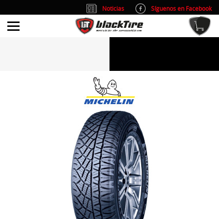
Noticias
Síguenos en Facebook
info@blacktire.es
914 353 309
Atención al cliente: L/V 9:00-14:00 y 15:00-19:00