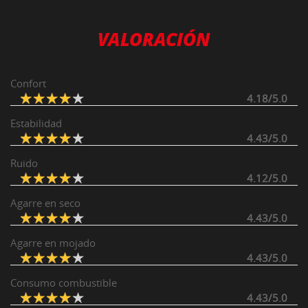
VALORACIÓN
Confort
4.18/5.0
Estabilidad
4.43/5.0
Ruido
4.12/5.0
Agarre en seco
4.43/5.0
Agarre en mojado
4.43/5.0
Consumo combustible
4.43/5.0