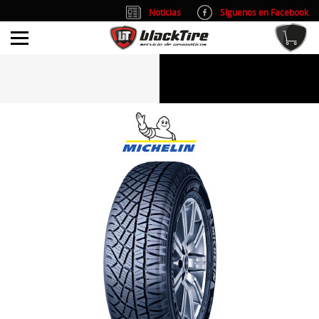
Noticias
Síguenos en Facebook
info@blacktire.es
914 353 309
Atención al cliente: L/V 9:00-14:00 y 15:00-19:00