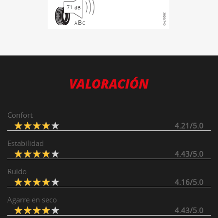
71
B
A
C
VALORACIÓN
Confort
4.21/5.0
Estabilidad
4.43/5.0
Ruido
4.16/5.0
Agarre en seco
4.43/5.0