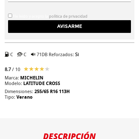
He leído y acepto la
política de privacidad
C
C
71DB
Reforzados:
Si
8.7
/ 10
Marca:
MICHELIN
Modelo:
LATITUDE CROSS
Dimensiones:
255/65 R16 113H
Tipo:
Verano
DESCRIPCIÓN