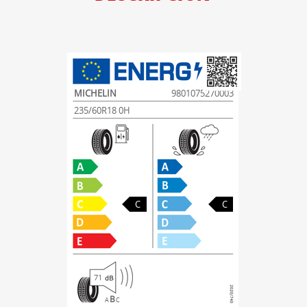
MICHELIN
9801075270003
235/60R18 0H
C
C
71
B
A
C