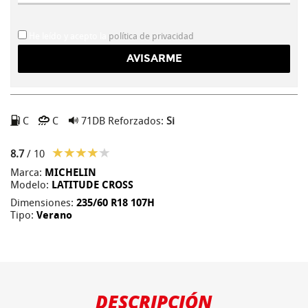
He leído y acepto la
política de privacidad
C
C
71DB
Reforzados:
Si
8.7
/ 10
Marca:
MICHELIN
Modelo:
LATITUDE CROSS
Dimensiones:
235/60 R18 107H
Tipo:
Verano
DESCRIPCIÓN