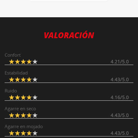
VALORACIÓN
Confort
4.21/5.0
Estabilidad
4.43/5.0
Ruido
4.16/5.0
Agarre en seco
4.43/5.0
Agarre en mojado
4.43/5.0