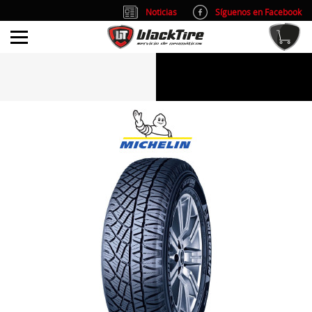
Noticias
Síguenos en Facebook
info@blacktire.es
914 353 309
Atención al cliente: L/V 9:00-14:00 y 15:00-19:00