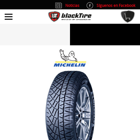
Noticias
Síguenos en Facebook
info@blacktire.es
914 353 309
Atención al cliente: L/V 9:00-14:00 y 15:00-19:00