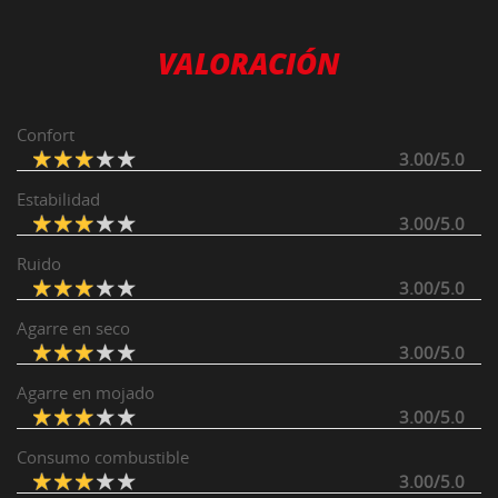
VALORACIÓN
Confort
3.00/5.0
Estabilidad
3.00/5.0
Ruido
3.00/5.0
Agarre en seco
3.00/5.0
Agarre en mojado
3.00/5.0
Consumo combustible
3.00/5.0