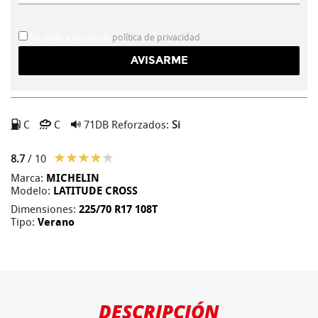
He leído y acepto la
política de privacidad
C
C
71DB
Reforzados:
Si
8.7
/ 10
Marca:
MICHELIN
Modelo:
LATITUDE CROSS
Dimensiones:
225/70 R17 108T
Tipo:
Verano
DESCRIPCIÓN