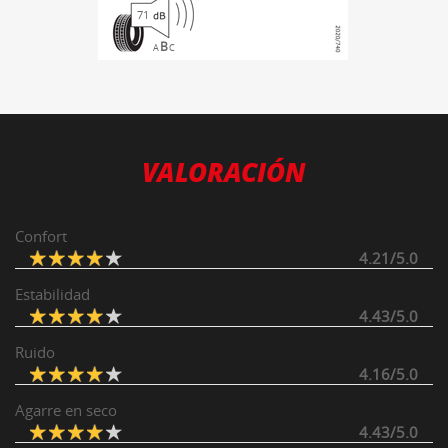
71
B
A
C
VALORACIÓN
Confort
4.21/5.0
Estabilidad
4.43/5.0
Ruido
4.16/5.0
Agarre en seco
4.43/5.0