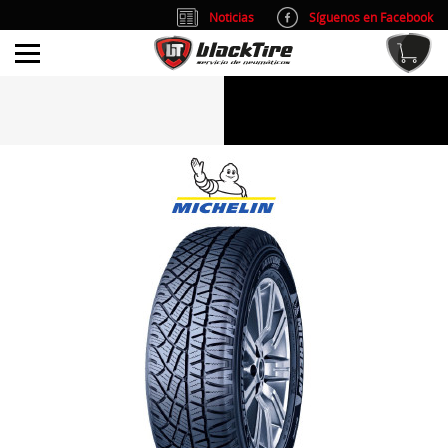
Noticias
Síguenos en Facebook
info@blacktire.es
914 353 309
Atención al cliente: L/V 9:00-14:00 y 15:00-19:00