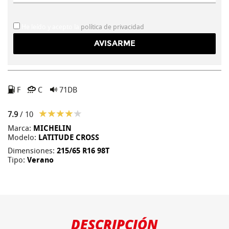
He leído y acepto la
política de privacidad
F
C
71DB
7.9
/ 10
Marca:
MICHELIN
Modelo:
LATITUDE CROSS
Dimensiones:
215/65 R16 98T
Tipo:
Verano
DESCRIPCIÓN