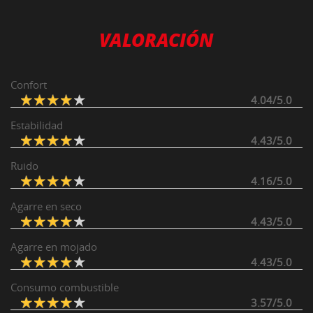
VALORACIÓN
Confort
4.04/5.0
Estabilidad
4.43/5.0
Ruido
4.16/5.0
Agarre en seco
4.43/5.0
Agarre en mojado
4.43/5.0
Consumo combustible
3.57/5.0