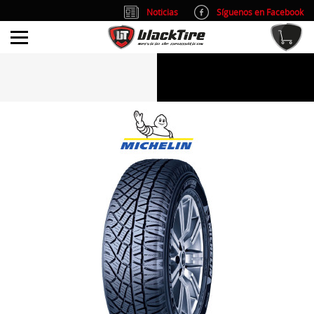
Noticias
Síguenos en Facebook
info@blacktire.es
914 353 309
Atención al cliente: L/V 9:00-14:00 y 15:00-19:00