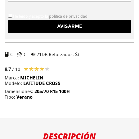
He leído y acepto la
política de privacidad
C
C
71DB
Reforzados:
Si
8.7
/ 10
Marca:
MICHELIN
Modelo:
LATITUDE CROSS
Dimensiones:
205/70 R15 100H
Tipo:
Verano
DESCRIPCIÓN