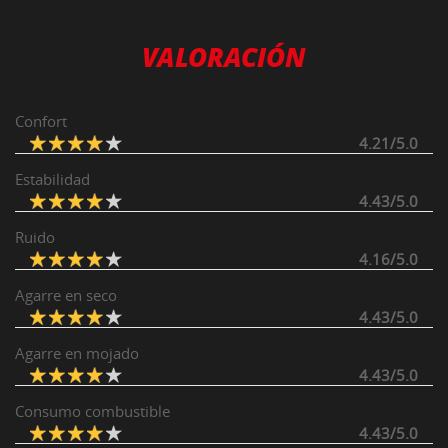
VALORACIÓN
Confort
4.21/5.0
Estabilidad
4.43/5.0
Ruido
4.16/5.0
Agarre en seco
4.43/5.0
Agarre en mojado
4.43/5.0
Consumo combustible
4.43/5.0