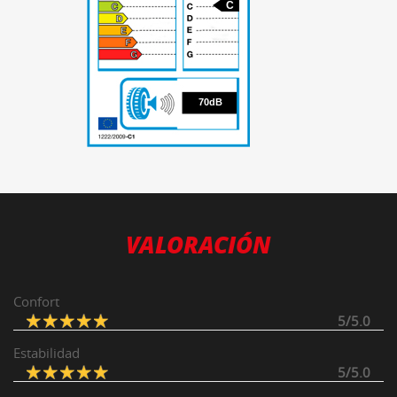
C
70
70dB
VALORACIÓN
Confort
5/5.0
Estabilidad
5/5.0