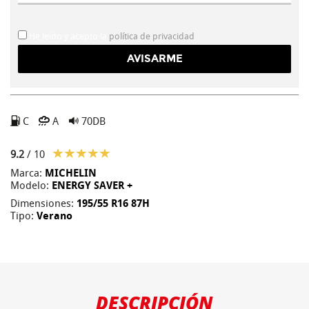
He leído y acepto la
política de privacidad
C
A
70DB
9.2
/ 10
Marca:
MICHELIN
Modelo:
ENERGY SAVER +
Dimensiones:
195/55 R16 87H
Tipo:
Verano
DESCRIPCIÓN