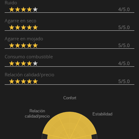
Ruido
4/5.0
Agarre en seco
5/5.0
Agarre en mojado
5/5.0
Consumo combustible
4/5.0
Relación calidad/precio
5/5.0
Confort
Relación
Estabilidad
calidad/precio