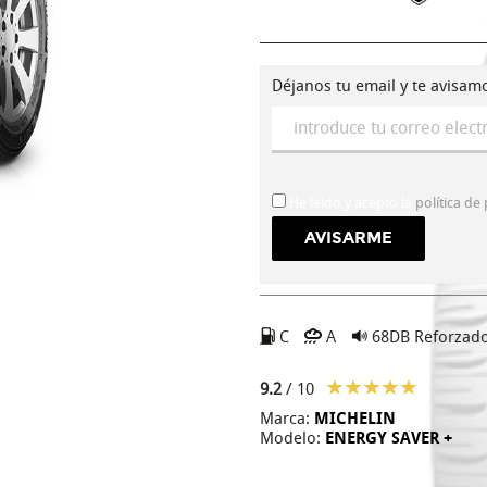
Déjanos tu email y te avisam
He leído y acepto la
política de
C
A
68DB
Reforzad
9.2
/ 10
Marca:
MICHELIN
Modelo:
ENERGY SAVER +