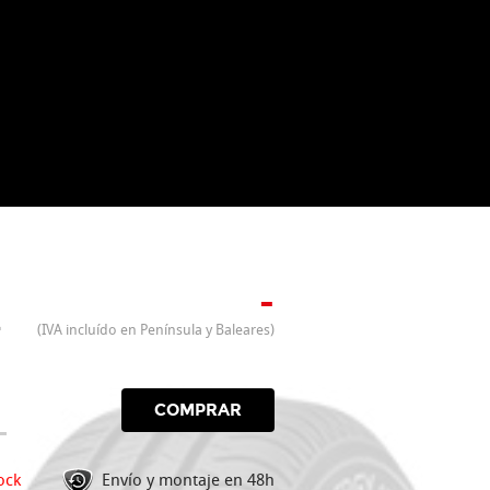
-
(IVA incluído en Península y Baleares)
COMPRAR
ock
Envío y montaje en 48h