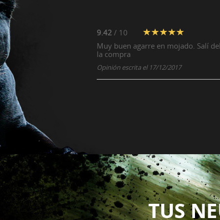
9.42
/ 10
Muy buen agarre en mojado. Salí del 
la compra
Opinión escrita el 17/12/2017