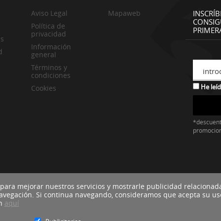
Aviso Legal
Mapaweb
INSCRÍB
CONSIG
Política de
PRIMER
privacidad
es
Información
d
general
Términos y
intro
condiciones
He leíd
Cookies
*descuent
promocio
 para mejorar nuestros servicios y mostrarle publicidad relacionad
navegación. Si continua navegando, consideramos que acepta su us
ón
aquí