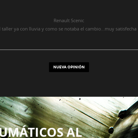
Renault
Scenic
taller ya con lluvia y como se notaba el cambio...muy satisfecha
NUEVA OPINIÓN