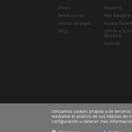
Envios
Nosotros
Devoluciones
Red Blacktire
Formas de pago
Acceso Taller
FAQs
Unirse a la re
Blacktire
Noticias
Utilizamos cookies propias y de terceros
mediante el análisis de sus hábitos de 
configuración u obtener más informaci