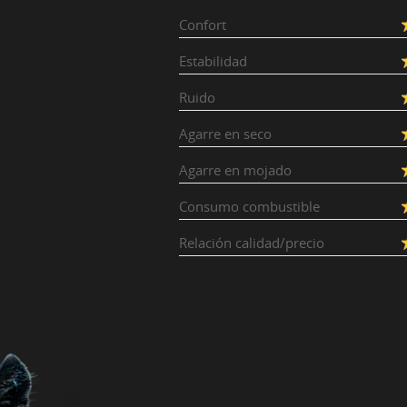
Confort
Estabilidad
Ruido
Agarre en seco
Agarre en mojado
Consumo combustible
Relación calidad/precio