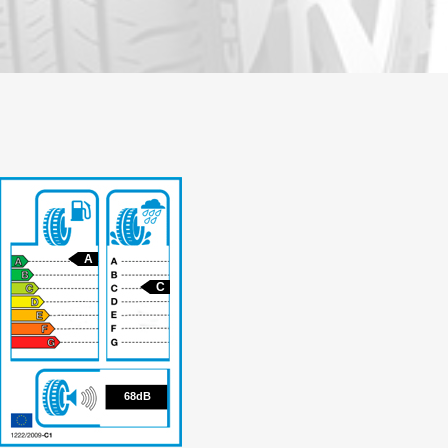
A
C
68
68dB