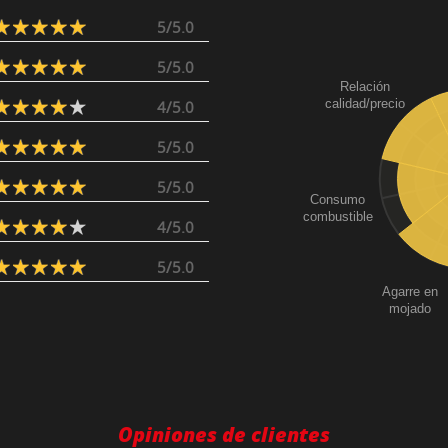
5/5.0
5/5.0
Relación
calidad/precio
4/5.0
5/5.0
5/5.0
Consumo
combustible
4/5.0
5/5.0
Agarre en
mojado
Opiniones de clientes