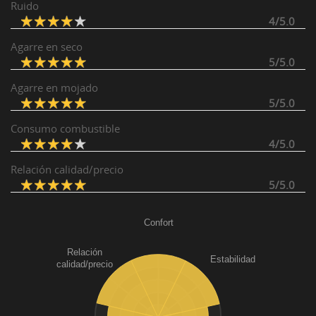
Ruido
4/5.0
Agarre en seco
5/5.0
Agarre en mojado
5/5.0
Consumo combustible
4/5.0
Relación calidad/precio
5/5.0
Confort
Relación
Estabilidad
calidad/precio