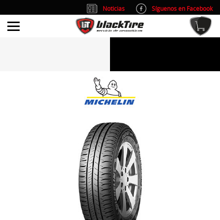
Noticias
Síguenos en Facebook
info@blacktire.es
914 353 309
Atención al cliente: L/V 9:00-14:00 y 15:00-19:00