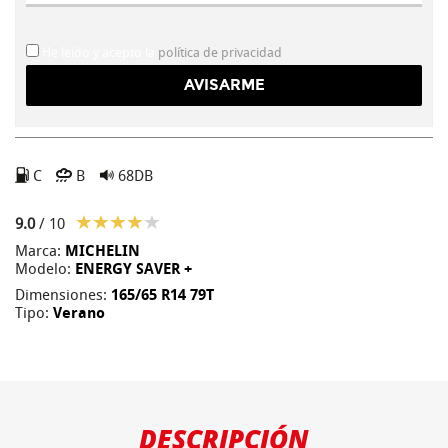
He leído y acepto la
política de privacidad
C
B
68DB
9.0
/ 10
Marca:
MICHELIN
Modelo:
ENERGY SAVER +
Dimensiones:
165/65 R14 79T
Tipo:
Verano
DESCRIPCIÓN