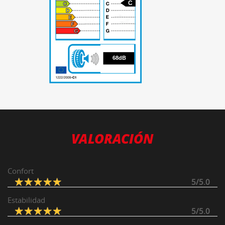
C
68
68dB
VALORACIÓN
Confort
5/5.0
Estabilidad
5/5.0