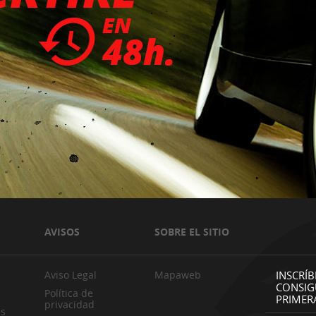
AVISOS
SOBRE EL SITIO
Aviso Legal
Mapaweb
INSCRÍB
CONSIG
Política de
PRIMER
privacidad
es