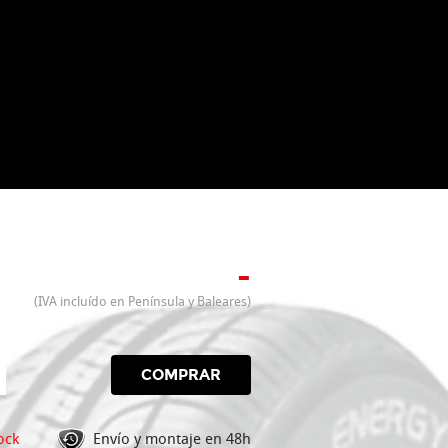
-
(IVA incluído en Península y Baleares)
COMPRAR
ock
Envío y montaje en 48h