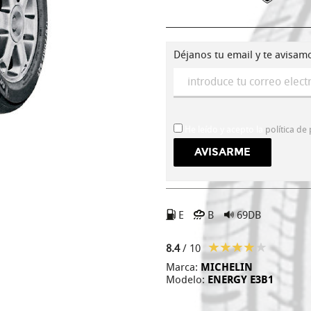
Déjanos tu email y te avisam
He leído y acepto la
política de
E
B
69DB
8.4
/ 10
Marca:
MICHELIN
Modelo:
ENERGY E3B1