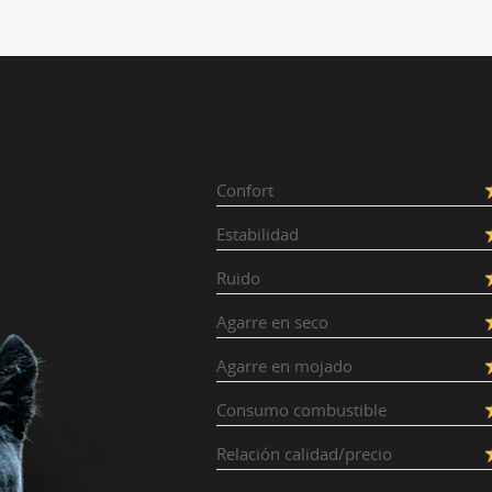
Confort
Estabilidad
Ruido
Agarre en seco
Agarre en mojado
Consumo combustible
Relación calidad/precio