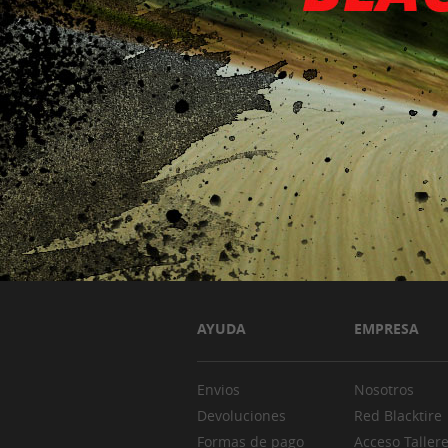
AYUDA
EMPRESA
Envios
Nosotros
Devoluciones
Red Blacktire
Formas de pago
Acceso Taller