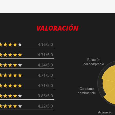
VALORACIÓN
4.16/5.0
4.71/5.0
Relación
calidad/precio
4.24/5.0
4.71/5.0
4.71/5.0
Consumo
combustible
3.86/5.0
4.22/5.0
Agarre en