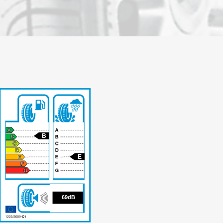
B
E
69
69dB